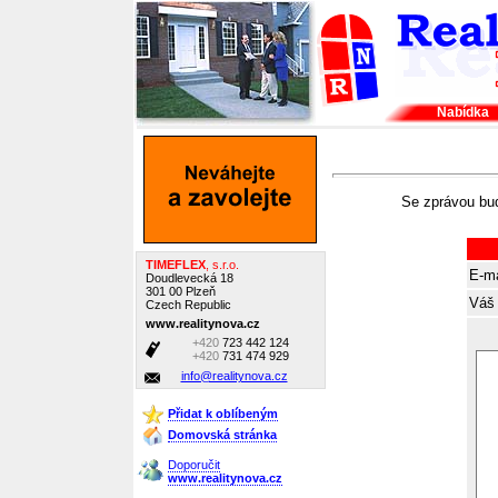
Nabídka
Se zprávou bud
TIMEFLEX
, s.r.o.
E-ma
Doudlevecká 18
301 00 Plzeň
Váš 
Czech Republic
www.realitynova.cz
+420
723 442 124
+420
731 474 929
info@realitynova.cz
Přidat k oblíbeným
Domovská stránka
Doporučit
www.realitynova.cz