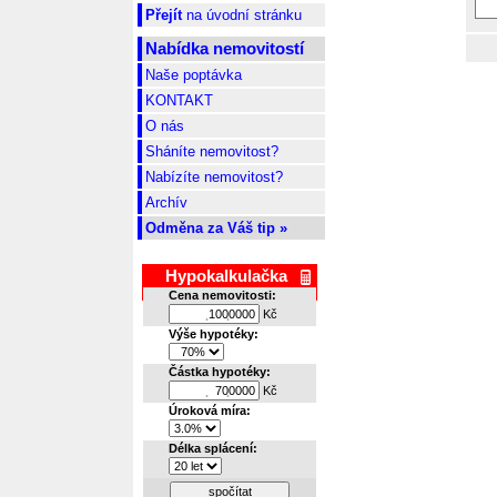
Přejít
na úvodní stránku
Nabídka nemovitostí
Naše poptávka
KONTAKT
O nás
Sháníte nemovitost?
Nabízíte nemovitost?
Archív
Odměna za Váš tip »
Hypokalkulačka
Cena nemovitosti:
Kč
.
.
Výše hypotéky:
Částka hypotéky:
Kč
.
.
Úroková míra:
Délka splácení:
spočítat