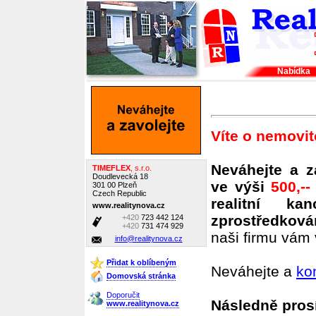
Nabídka
Víte o nemovit
Neváhejte a 
TIMEFLEX
, s.r.o.
Doudlevecká 18
ve výši
500,--
301 00 Plzeň
Czech Republic
realitní k
www.realitynova.cz
zprostředková
+420
723 442 124
+420
731 474 929
naši firmu vá
info@realitynova.cz
Přidat k oblíbeným
Neváhejte a
ko
Domovská stránka
Doporučit
Následně prosí
www.realitynova.cz