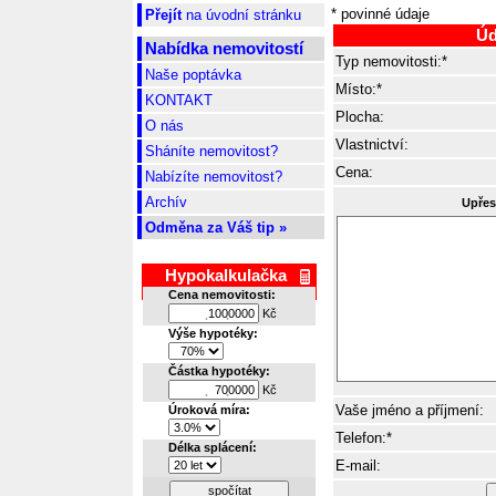
* povinné údaje
Přejít
na úvodní stránku
Úd
Nabídka nemovitostí
Typ nemovitosti:*
Naše poptávka
Místo:*
KONTAKT
Plocha:
O nás
Vlastnictví:
Sháníte nemovitost?
Cena:
Nabízíte nemovitost?
Archív
Upřes
Odměna za Váš tip »
Hypokalkulačka
Cena nemovitosti:
Kč
.
.
Výše hypotéky:
Částka hypotéky:
Kč
.
.
Vaše jméno a příjmení:
Úroková míra:
Telefon:*
Délka splácení:
E-mail:
spočítat