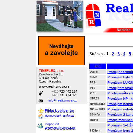
Nabídka
Stránka ·
1
·
2
·
3
·
4
·
5
id.č.
TIMEFLEX
, s.r.o.
Prodej pozemků 
906Pp
Doudlevecká 18
Pronájem bytu 1 
1PRB
301 00 Plzeň
Czech Republic
Pronájem LUXU
PRB
www.realitynova.cz
Prodej terasové
PTB
+420
723 442 124
Prodej areálu s
PRK
+420
731 474 929
Pronájem NP - ko
OPR25
info@realitynova.cz
Pronájem nebyto
NPprn08112
Pronájem nebyto
NPprn08113
Přidat k oblíbeným
Pronájem 2 kance
954NPprn
Domovská stránka
Prodje rodinné
RDPR
Doporučit
Pronájem 1+1 Žlu
www.realitynova.cz
Pronájem bytu 3+
885Bprn