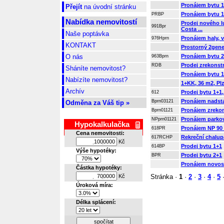
Pronájem bytu 1
Přejít
na úvodní stránku
Pronájem bytu 1
PRBP
Nabídka nemovitostí
Prodej nového l
991Bpr
Costa ...
Naše poptávka
Pronájem haly, 
976Hprn
KONTAKT
Prostorný 2gen
O nás
Pronájem bytu 2
963Bprn
Prodej zrekonst
RDB
Sháníte nemovitost?
Pronájem bytu 1
Nabízíte nemovitost?
1+KK, 36 m2, Pl
Archív
Prodej bytu 1+1
612
Pronájem nadsta
Bprn03121
Odměna za Váš tip »
Pronájem zrekon
Bprn01121
Pronájem parkov
NPprn01121
Hypokalkulačka
Pronájem NP 90 
618PR
Cena nemovitosti:
Rekreční chalup
617RCHP
Kč
.
.
Prodej bytu 1+1
614BP
Výše hypotéky:
Prodej bytu 2+1
BPR
Pronájem novost
Částka hypotéky:
Kč
Stránka ·
1
·
2
·
3
·
4
·
5
.
.
Úroková míra:
Délka splácení:
spočítat