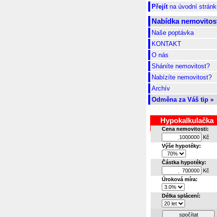
Přejít
na úvodní stránk
Nabídka nemovitost
Naše poptávka
KONTAKT
O nás
Sháníte nemovitost?
Nabízíte nemovitost?
Archív
Odměna za Váš tip »
Hypokalkulačka
Cena nemovitosti:
Kč
.
.
Výše hypotéky:
Částka hypotéky:
Kč
.
.
Úroková míra:
Délka splácení:
spočítat