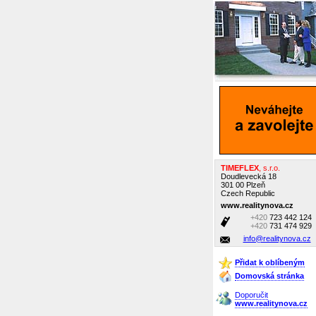
TIMEFLEX
, s.r.o.
Doudlevecká 18
301 00 Plzeň
Czech Republic
www.realitynova.cz
+420
723 442 124
+420
731 474 929
info@realitynova.cz
Přidat k oblíbeným
Domovská stránka
Doporučit
www.realitynova.cz