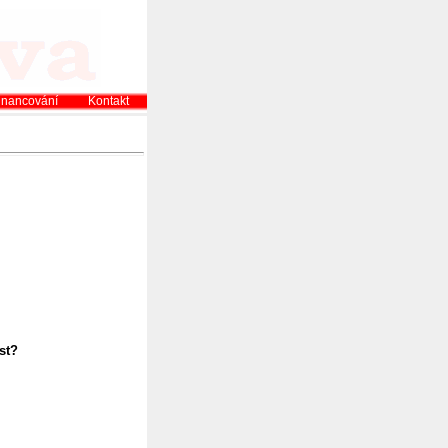
inancování
Kontakt
st?