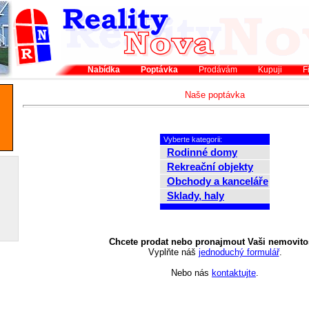
Nabídka
Poptávka
Prodávám
Kupuji
F
Naše poptávka
Vyberte kategorii:
Rodinné domy
Rekreační objekty
Obchody a kanceláře
Sklady, haly
Chcete prodat nebo pronajmout Vaši nemovito
Vyplňte náš
jednoduchý formulář
.
Nebo nás
kontaktujte
.