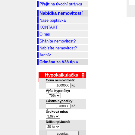
Přejít
na úvodní stránku
Nabídka nemovitostí
Naše poptávka
KONTAKT
O nás
Sháníte nemovitost?
Nabízíte nemovitost?
Archív
Odměna za Váš tip »
Hypokalkulačka
Cena nemovitosti:
Kč
.
.
Výše hypotéky:
Částka hypotéky:
Kč
.
.
Úroková míra:
Délka splácení:
spočítat