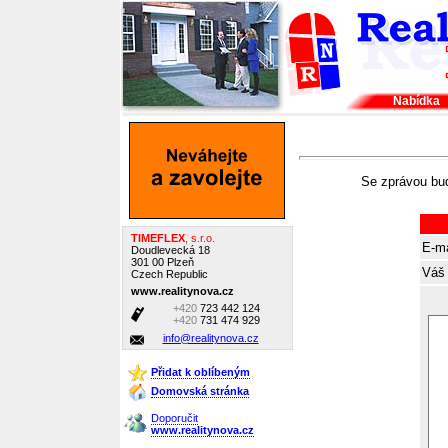
Nabídka
Se zprávou bud
TIMEFLEX
, s.r.o.
E-ma
Doudlevecká 18
301 00 Plzeň
Váš 
Czech Republic
www.realitynova.cz
+420
723 442 124
+420
731 474 929
info@realitynova.cz
Přidat k oblíbeným
Domovská stránka
Doporučit
www.realitynova.cz