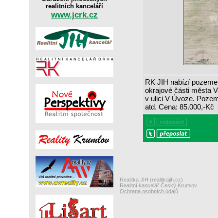
realitních kanceláří
www.jcrk.cz
RK JIH nabízí pozemek
okrajové části města 
v ulici V Úvoze. Pozem
atd. Cena: 85.000,-Kč
Realitka JIH (realitkajih.cz)
Realitní kancelář Český Krumlov
Ochrana osobních údajů