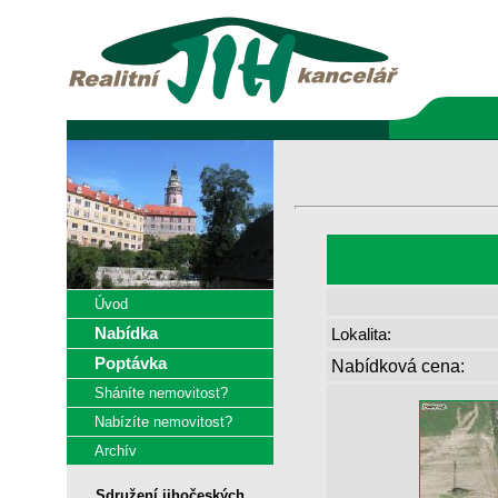
Úvod
Nabídka
Lokalita:
Poptávka
Nabídková cena:
Sháníte nemovitost?
Nabízíte nemovitost?
Archív
Sdružení jihočeských