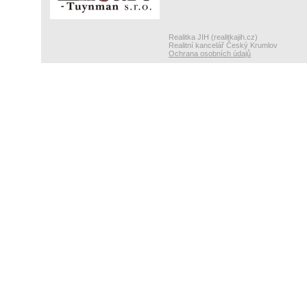
Realitka JIH (realitkajih.cz)
Realitní kancelář Český Krumlov
Ochrana osobních údajů