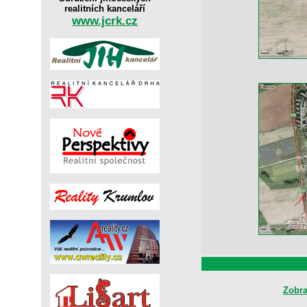
realitních kanceláří
www.jcrk.cz
Zobra