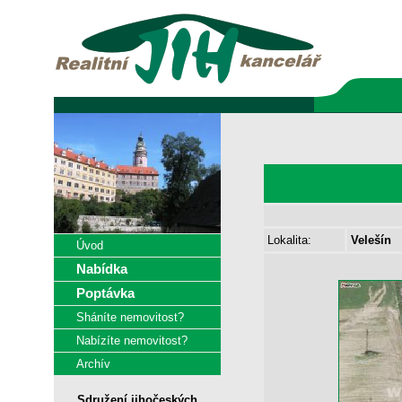
Lokalita:
Velešín
Úvod
Nabídka
Poptávka
Sháníte nemovitost?
Nabízíte nemovitost?
Archív
Sdružení jihočeských