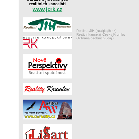
realitních kanceláří
www.jcrk.cz
Realitka JIH (realitkajih.cz)
Realitní kancelář Český Krumlov
Ochrana osobních údajů