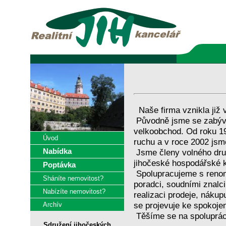
Naše firma vznikla již 
Původně jsme se zabýva
velkoobchod. Od roku 19
Úvod
ruchu a v roce 2002 jsme 
Nabídka
Jsme členy volného druž
jihočeské hospodářské 
Poptávka
Spolupracujeme s renom
Sháníte nemovitost?
poradci, soudními znalci
Nabízíte nemovitost?
realizaci prodeje, nákup
se projevuje ke spokoje
Archív
Těšíme se na spoluprác
Sdružení jihočeských