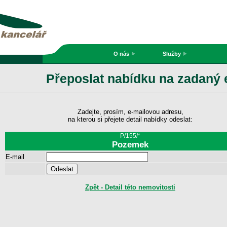
O nás
Služby
Přeposlat nabídku na zadaný 
Zadejte, prosím, e-mailovou adresu,
na kterou si přejete detail nabídky odeslat:
P/155/*
Pozemek
E-mail
Zpět - Detail této nemovitosti