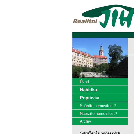
Úvod
Nabídka
Poptávka
Sháníte nemovitost?
Nabízíte nemovitost?
Archív
Sdružení jihočeských