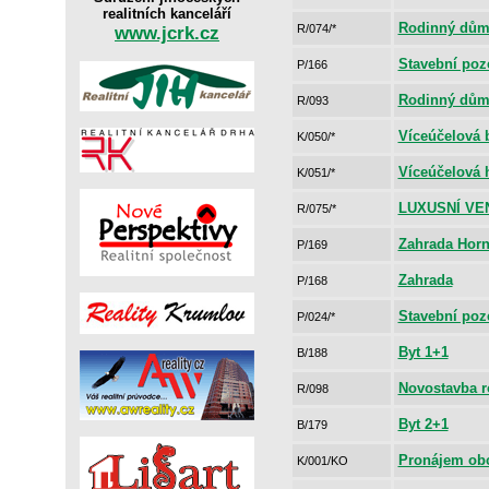
realitních kanceláří
Rodinný dům 
www.jcrk.cz
R/074/*
Stavební po
P/166
Rodinný dů
R/093
Víceúčelová 
K/050/*
Víceúčelová 
K/051/*
LUXUSNÍ VE
R/075/*
Zahrada Horn
P/169
Zahrada
P/168
Stavební po
P/024/*
Byt 1+1
B/188
Novostavba 
R/098
Byt 2+1
B/179
Pronájem obc
K/001/KO