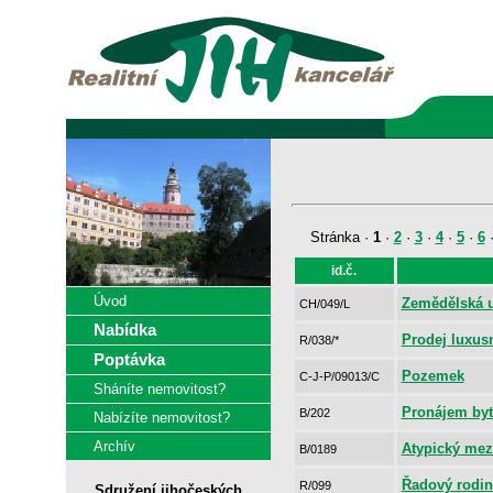
Stránka ·
1
·
2
·
3
·
4
·
5
·
6
id.č.
Úvod
Zemědělská u
CH/049/L
Nabídka
Prodej luxu
R/038/*
Poptávka
Pozemek
C-J-P/09013/C
Sháníte nemovitost?
Pronájem byt
B/202
Nabízíte nemovitost?
Archív
Atypický mez
B/0189
Řadový rodi
R/099
Sdružení jihočeských