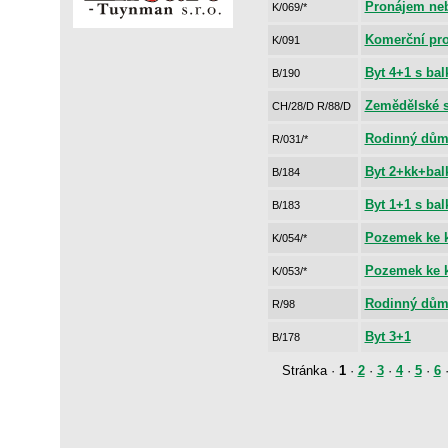
Pronájem neb
K/069/*
Komerční pro
K/091
Byt 4+1 s ba
B/190
Zemědělské s
CH/28/D R/88/D
Rodinný dům
R/031/*
Byt 2+kk+bal
B/184
Byt 1+1 s ba
B/183
Pozemek ke k
K/054/*
Pozemek ke 
K/053/*
Rodinný dům 
R/98
Byt 3+1
B/178
Stránka ·
1
·
2
·
3
·
4
·
5
·
6