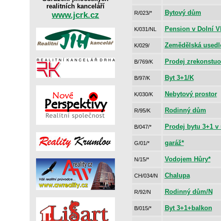
realitních kanceláří
Bytový dům
www.jcrk.cz
R/023/*
Pension v Dolní Vl
K/031/NL
Zemědělská usedl
K/029/
Prodej zrekonstuo
B/769/K
Byt 3+1/K
B/97/K
Nebytový prostor
K/030/K
Rodinný dům
R/95/K
Prodej bytu 3+1 v
B/047/*
garáž*
G/01/*
Vodojem Hůry*
N/15/*
Chalupa
CH/034/N
Rodinný dům/N
R/92/N
Byt 3+1+balkon
B/015/*