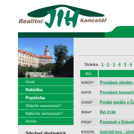
Stránka ·
1
·
2
·
3
·
4
·
5
·
6
id.č.
Úvod
Pronájem objektu
K/0027/*
Nabídka
Pronájem komerčn
K/47/D
Poptávka
Prodej garáže v 
G/010/*
Sháníte nemovitost?
Byt 2+kk
B/064/*
Nabízíte nemovitost?
Archív
Pozemek v Krásné
P/016/*
Gotická tvrz - jižn
K/032/NL
Sdružení jihočeských