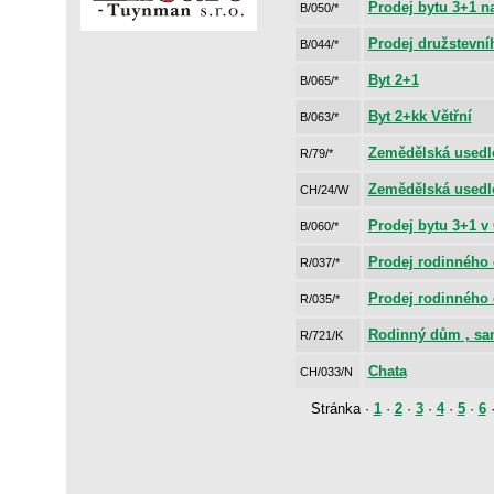
Prodej bytu 3+1 n
B/050/*
Prodej družstevní
B/044/*
Byt 2+1
B/065/*
Byt 2+kk Větřní
B/063/*
Zemědělská usedl
R/79/*
Zemědělská usedl
CH/24/W
Prodej bytu 3+1 v
B/060/*
Prodej rodinného
R/037/*
Prodej rodinného
R/035/*
Rodinný dům , sa
R/721/K
Chata
CH/033/N
Stránka ·
1
·
2
·
3
·
4
·
5
·
6