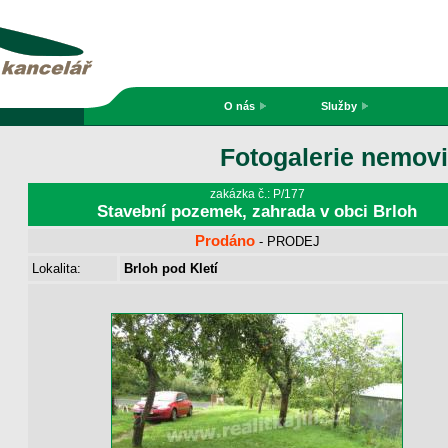
O nás
Služby
Fotogalerie nemovi
zakázka č.: P/177
Stavební pozemek, zahrada v obci Brloh
Prodáno
- PRODEJ
Lokalita:
Brloh pod Kletí