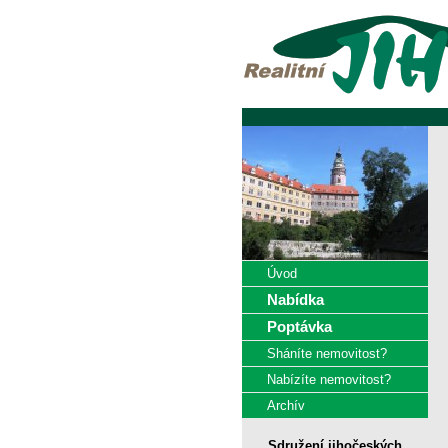
Úvod
Nabídka
Poptávka
Sháníte nemovitost?
Nabízíte nemovitost?
Archív
Sdružení jihočeských