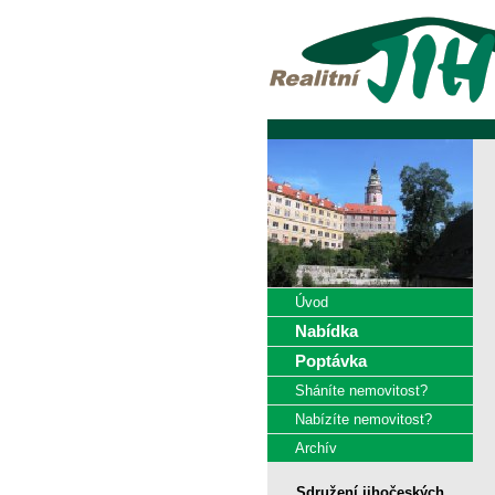
Úvod
Nabídka
Poptávka
Sháníte nemovitost?
Nabízíte nemovitost?
Archív
Sdružení jihočeských