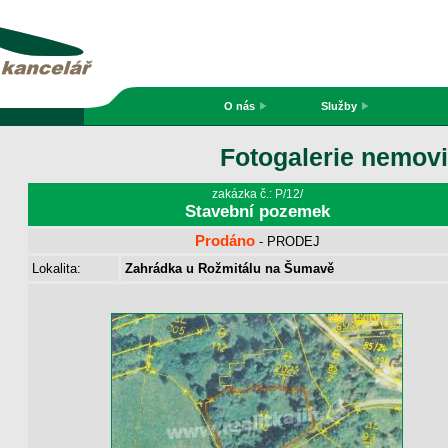
O nás
Služby
Fotogalerie nemovi
zakázka č.: P/12/
Stavební pozemek
Prodáno
- PRODEJ
Lokalita:
Zahrádka u Rožmitálu na Šumavě