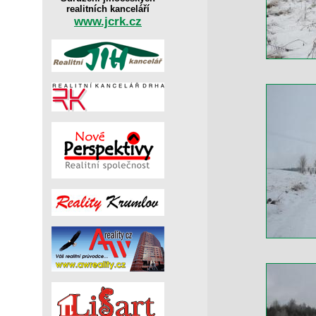
realitních kanceláří
www.jcrk.cz