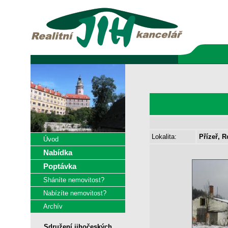
Lokalita:
Přízeř, 
Úvod
Nabídka
Poptávka
Sháníte nemovitost?
Nabízíte nemovitost?
Archív
Sdružení jihočeských