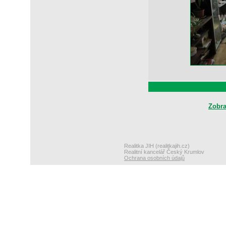
Zobra
Realitka JIH (realitkajih.cz)
Realitní kancelář Český Krumlov
Ochrana osobních údajů