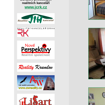
realitních kanceláří
www.jcrk.cz