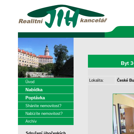
Byt 3
Lokalita:
České Bud
Úvod
Nabídka
Poptávka
Sháníte nemovitost?
Nabízíte nemovitost?
Archív
Sdružení jihočeských