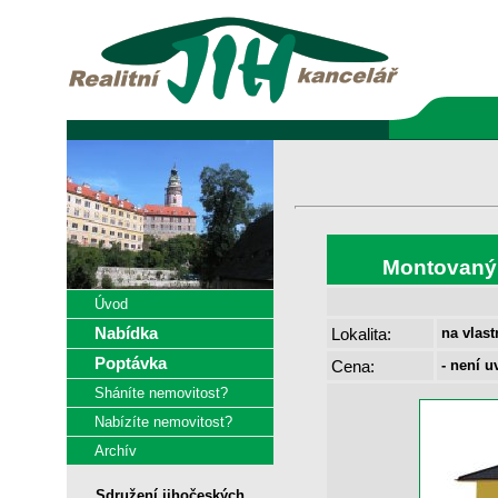
Montovaný
Úvod
Nabídka
Lokalita:
na vlas
Poptávka
Cena:
- není u
Sháníte nemovitost?
Nabízíte nemovitost?
Archív
Sdružení jihočeských