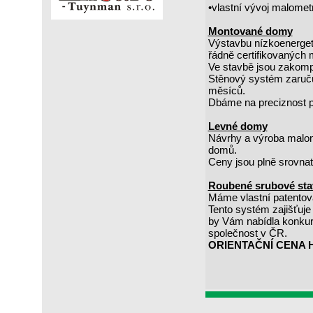
•vlastní vývoj malome
Montované domy
Výstavbu nízkoenerge
řádně certifikovaných m
Ve stavbě jsou zakomp
Stěnový systém zaručuj
měsíců.
Dbáme na preciznost p
Levné domy
Návrhy a výroba malo
domů.
Ceny jsou plně srovna
Roubené srubové sta
Máme vlastní patentov
Tento systém zajišťuje
by Vám nabídla konkure
společnost v ČR.
ORIENTAČNÍ CENA H