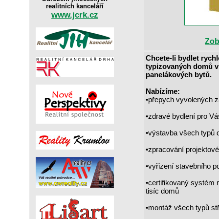
realitních kanceláří
www.jcrk.cz
Zob
Chcete-li bydlet rych
typizovaných domů v
panelákových bytů.
Nabízíme:
•přepych vyvolených z
•zdravé bydlení pro Vá
•výstavba všech typů 
•zpracování projektov
•vyřizení stavebního po
•certifikovaný systém
tisíc domů
•montáž všech typů stř