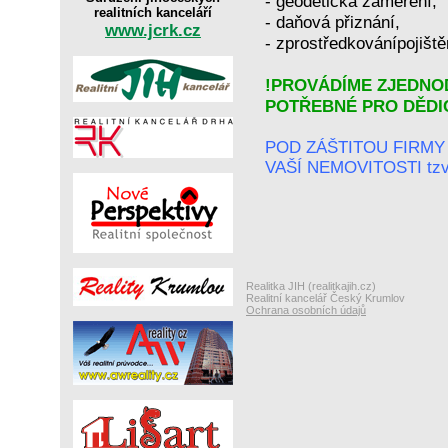
- geodetická zaměření,
realitních kanceláří
- daňová přiznání,
www.jcrk.cz
- zprostředkovánípojiště
!PROVÁDÍME ZJEDNO
POTŘEBNÉ PRO DĚDIC
POD ZÁŠTITOU FIRM
VAŠÍ NEMOVITOSTI tz
Realitka JIH (realitkajih.cz)
Realitní kancelář Český Krumlov
Ochrana osobních údajů