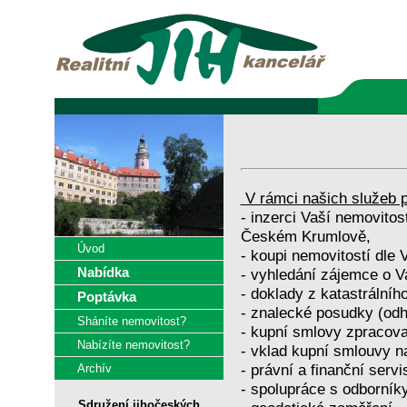
V rámci našich služeb p
- inzerci Vaší nemovitos
Českém Krumlově,
Úvod
- koupi nemovitostí dle 
Nabídka
- vyhledání zájemce o V
- doklady z katastrálníh
Poptávka
- znalecké posudky (odh
Sháníte nemovitost?
- kupní smlovy zpracova
Nabízíte nemovitost?
- vklad kupní smlouvy na
- právní a finanční servi
Archív
- spolupráce s odborníky
Sdružení jihočeských