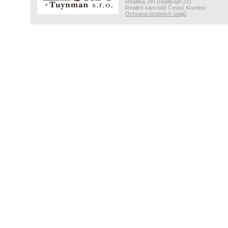
Realitka JIH (realitkajih.cz)
Realitní kancelář Český Krumlov
Ochrana osobních údajů