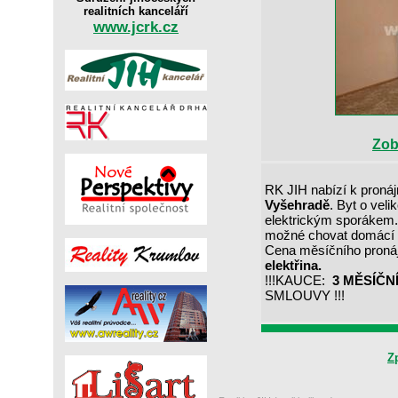
realitních kanceláří
www.jcrk.cz
Zob
RK JIH nabízí k proná
Vyšehradě
. Byt o vel
elektrickým sporákem.
možné chovat domácí zv
Cena měsíčního pronáj
elektřina.
!!!KAUCE:
3 MĚSÍČN
SMLOUVY !!!
Z