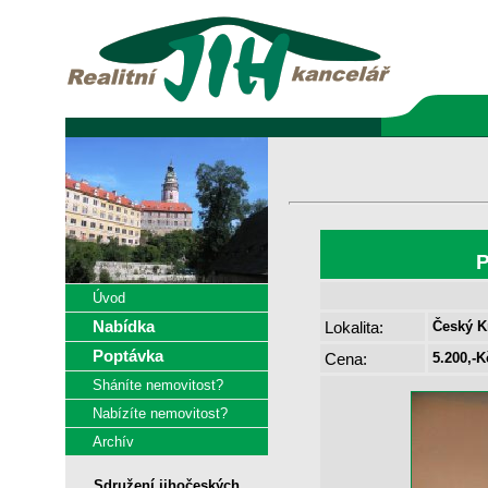
P
Úvod
Nabídka
Lokalita:
Český K
Poptávka
Cena:
5.200,-K
Sháníte nemovitost?
Nabízíte nemovitost?
Archív
Sdružení jihočeských