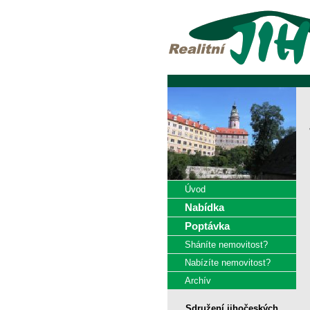
Úvod
Nabídka
Poptávka
Sháníte nemovitost?
Nabízíte nemovitost?
Archív
Sdružení jihočeských