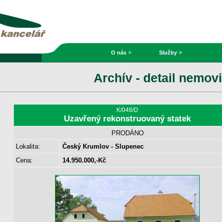
O nás
Služby
Archív - detail nemovi
K/048/D
Uzavřený rekonstruovaný statek
PRODÁNO
Lokalita:
Český Krumlov - Slupenec
Cena:
14.950.000,-Kč