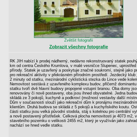
Zvětšit fotografii
Zobrazit všechny fotografie
RK JIH nabízí k prodej nádherný, nedávno rekonstruovaný statek pouh
km od centra Českého Krumlova, v malé vesničce Slupenec, uprostřed
přírody. Statek je uzavřený a poskytuje značné soukromí, stejně jako p
pro rekreační aktivity v překrásném přírodním prostředí. Jezdecký klub 
2 minuty od statku, mezinárodní cyklistická stezka do Lince vede kole
Nemovitost sestává z uzavřeného komplexu budov, přičemž dominantu
statku tvoří dvě hlavní budovy propojené vstupní branou. Oba domy jso
renovovány či nově postaveny, oba jsou ihned obyvatelné. Jedna budo
skládá ze 3 pokojů, kuchyně a podkroví (možnost vestavby další místno
Dům v současnosti slouží jako rekreační dům k pronájmu mezinárodní
klientům. Druhá budova se skládá z 5 pokojů a kuchyňského koutu. Ost
části statku jsou velká původní stodola, stáj s kotelnou pro centrální vy
a nově postavený přístřešek. Celková plocha nemovitosti je 4073 m2, 
stavebního pozemku o velikosti 2455 m2, který je využíván jako zahra
nachází se hned vedle statku.