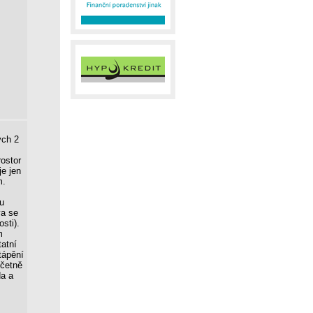
ých 2
rostor
je jen
m.
u
va se
sti).
m
atní
tápění
včetně
da a