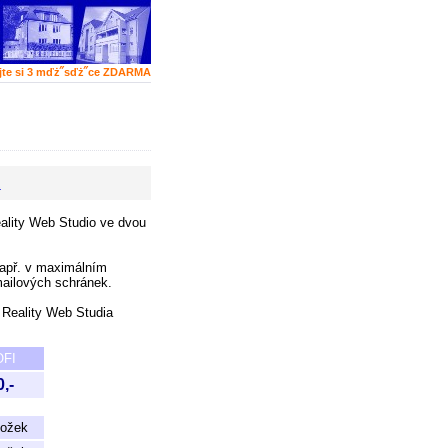
jte si 3 mďż˝sďż˝ce ZDARMA
A
ality Web Studio ve dvou
 např. v maximálním
mailových schránek.
 Reality Web Studia
FI
,-
ložek