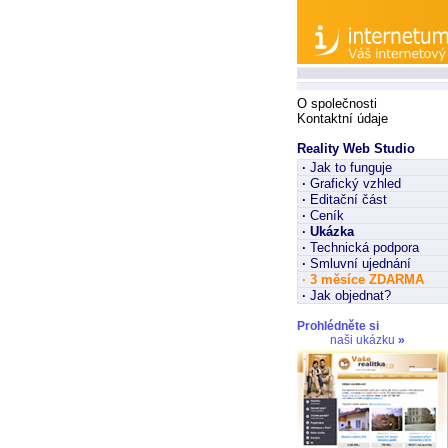
O společnosti
Kontaktní údaje
Reality Web Studio
·
Jak to funguje
·
Grafický vzhled
·
Editační část
·
Ceník
·
Ukázka
·
Technická podpora
·
Smluvní ujednání
·
3 měsíce ZDARMA
·
Jak objednat?
Prohlédněte si
naši ukázku
»