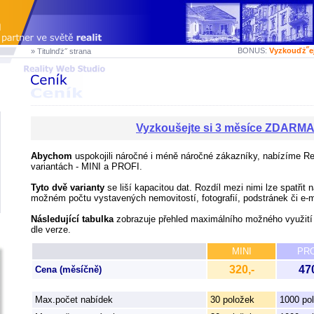
BONUS:
Vyzkouďż˝e
» Titulnďż˝ strana
Vyzkoušejte si 3 měsíce ZDARM
Abychom
uspokojili náročné i méně náročné zákazníky, nabízíme Re
variantách - MINI a PROFI.
Tyto dvě varianty
se liší kapacitou dat. Rozdíl mezi nimi lze spatřit
možném počtu vystavených nemovitostí, fotografií, podstránek či e-
Následující tabulka
zobrazuje přehled maximálního možného využití
dle verze.
MINI
PRO
320,-
470
Cena (měsíčně)
Max.počet nabídek
30 položek
1000 po