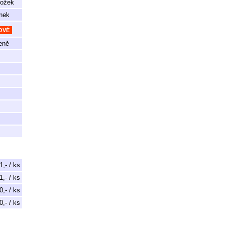
ložek
ánek
OVÉ
eně
1,- / ks
1,- / ks
0,- / ks
0,- / ks