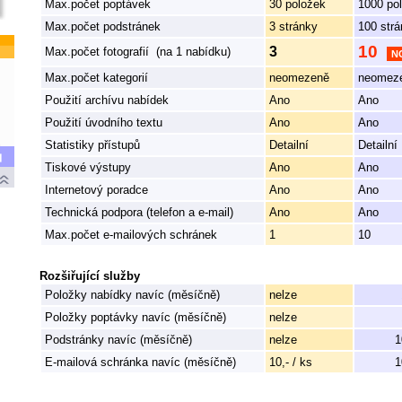
Max.počet poptávek
30 položek
1000 po
Max.počet podstránek
3 stránky
100 str
10
3
Max.počet fotografií (na 1 nabídku)
N
Max.počet kategorií
neomezeně
neomez
Použití archívu nabídek
Ano
Ano
Použití úvodního textu
Ano
Ano
Statistiky přístupů
Detailní
Detailní
Tiskové výstupy
Ano
Ano
Internetový poradce
Ano
Ano
Technická podpora (telefon a e-mail)
Ano
Ano
Max.počet e-mailových schránek
1
10
Rozšiřující služby
Položky nabídky navíc (měsíčně)
nelze
Položky poptávky navíc (měsíčně)
nelze
Podstránky navíc (měsíčně)
nelze
1
E-mailová schránka navíc (měsíčně)
10,- / ks
1