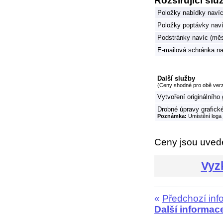
Rozšiřující slu
Položky nabídky naví
Položky poptávky nav
Podstránky navíc (mě
E-mailová schránka na
Další služby
(Ceny shodné pro obě ver
Vytvoření originálního
Drobné úpravy grafické
Poznámka:
Umístění loga
Ceny jsou uve
Vyz
«
Předchozí inf
Další informac