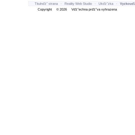
Titulnďż˝ strana
·
Reality Web Studio
·
Ukďż˝zka
·
Vyzkouďż
Copyright © 2026 Vďż˝echna prďż˝va vyhrazena