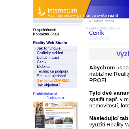
» Titulnďż˝ strana
O společnosti
Kontaktní údaje
Reality Web Studio
·
Jak to funguje
Vyz
·
Grafický vzhled
·
Editační část
·
Ceník
·
Ukázka
Abychom
uspok
·
Technická podpora
nabízíme Realit
·
Smluvní ujednání
PROFI.
·
3 měsíce ZDARMA
·
Jak objednat?
Tyto dvě varia
Prohlédněte si
naši ukázku
»
spatřit např. 
nemovitostí, fot
Následující ta
využití Reality 