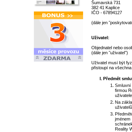
Šumavská 731
382 41 Kaplice
IČO - 67894127
(dále jen "poskytovat
Uživatel:
Objednatel nebo osob
(dále jen "uživatel")
Uživatel musí být fy
přistoupí na všechna
Předmět smlu
Smluvní 
firmou R
uživatele
Na zákla
uživatel
Předměte
jménem u
schránek
Reality W