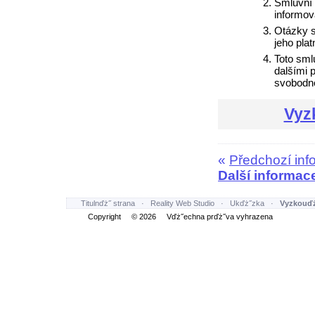
Smluvní 
informov
Otázky 
jeho pla
Toto sml
dalšími 
svobodné
Vyz
«
Předchozí inf
Další informac
Titulnďż˝ strana
·
Reality Web Studio
·
Ukďż˝zka
·
Vyzkouďż
Copyright © 2026 Vďż˝echna prďż˝va vyhrazena