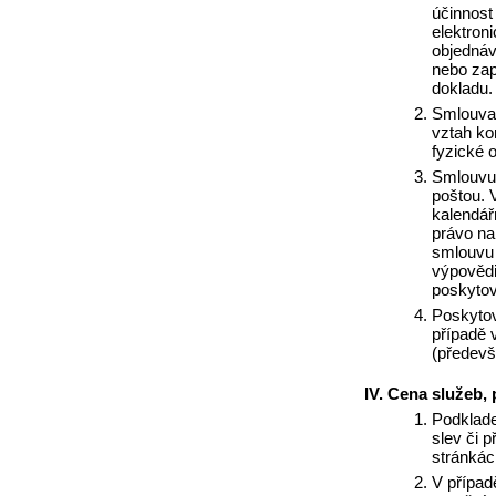
účinnost 
elektron
objednáv
nebo zap
dokladu.
Smlouva 
vztah ko
fyzické 
Smlouvu 
poštou. 
kalendář
právo na
smlouvu 
výpovědi
poskytov
Poskytov
případě 
(předevš
Cena služeb, 
Podklade
slev či p
stránkác
V případ