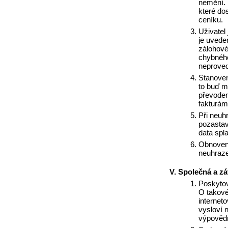
nemění. 
které do
ceníku.
Uživatel 
je uvede
zálohové
chybného
neprove
Stanoven
to buď mě
převodem
fakturám
Při neuhr
pozastav
data spl
Obnovení
neuhraze
Společná a zá
Poskytov
O takové
internet
vysloví 
výpovědn