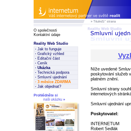
» Titulnďż˝ strana
O společnosti
Kontaktní údaje
Reality Web Studio
·
Jak to funguje
·
Grafický vzhled
Vyz
·
Editační část
·
Ceník
·
Ukázka
Níže uvedené Smluv
·
Technická podpora
poskytování služeb v
·
Smluvní ujednání
platném znění.
·
3 měsíce ZDARMA
·
Jak objednat?
Smluvní strany sou
internetových stránk
Prohlédněte si
naši ukázku
»
Smluvní ujednání upr
Poskytovatel:
INTERNETUM
Robert Sedlák