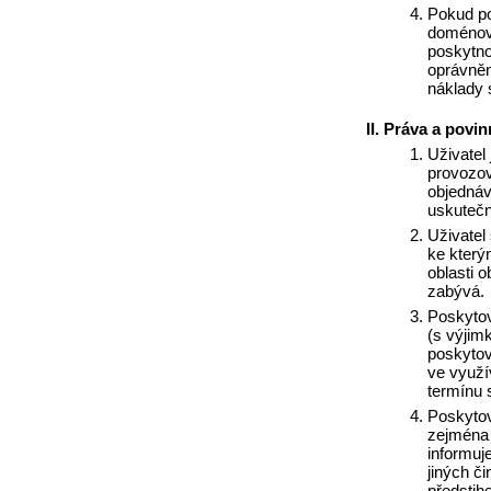
Pokud po
doménové
poskytno
oprávně
náklady s
Práva a povin
Uživatel
provozov
objednáv
uskutečn
Uživatel
ke který
oblasti 
zabývá.
Poskytova
(s výjim
poskytov
ve využí
termínu 
Poskytov
zejména 
informuj
jiných č
předstih