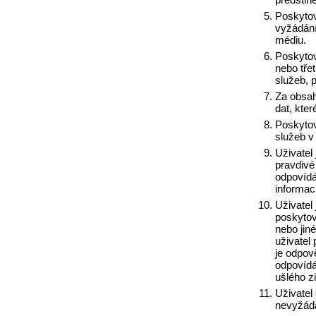
Poskytova
vyžádání
médiu.
Poskytov
nebo tře
služeb, 
Za obsah
dat, kter
Poskytov
služeb v
Uživatel 
pravdivé
odpovídá
informac
Uživatel
poskytov
nebo jin
uživatel
je odpov
odpovídá
ušlého z
Uživatel
nevyžáda