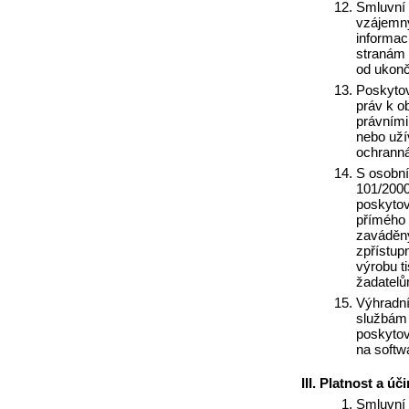
Smluvní 
vzájemný
informac
stranám 
od ukonče
Poskyto
práv k o
právními
nebo uží
ochrann
S osobní
101/2000
poskytov
přímého 
zaváděný
zpřístup
výrobu t
žadatelům
Výhradní
službám 
poskytova
na softw
Platnost a úč
Smluvní 