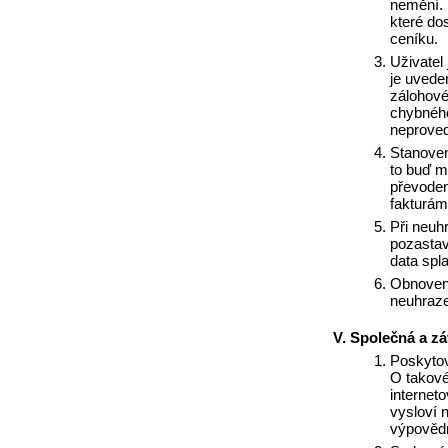
nemění. 
které do
ceníku.
Uživatel 
je uvede
zálohové
chybného
neprove
Stanoven
to buď mě
převodem
fakturám
Při neuhr
pozastav
data spl
Obnovení
neuhraze
Společná a zá
Poskytov
O takové
internet
vysloví 
výpovědn