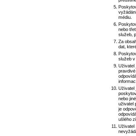
Poskytova
vyžádání
médiu.
Poskytov
nebo tře
služeb, 
Za obsah
dat, kter
Poskytov
služeb v
Uživatel 
pravdivé
odpovídá
informac
Uživatel
poskytov
nebo jin
uživatel
je odpov
odpovídá
ušlého z
Uživatel
nevyžáda