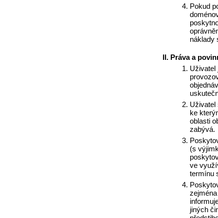
Pokud po
doménové
poskytno
oprávně
náklady s
Práva a povin
Uživatel
provozov
objednáv
uskutečn
Uživatel
ke který
oblasti 
zabývá.
Poskytova
(s výjim
poskytov
ve využí
termínu 
Poskytov
zejména 
informuj
jiných č
předstih