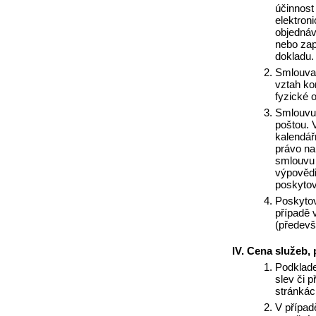
účinnost 
elektron
objednáv
nebo zap
dokladu.
Smlouva 
vztah ko
fyzické 
Smlouvu 
poštou. 
kalendář
právo na
smlouvu 
výpovědi
poskytov
Poskytov
případě 
(předevš
Cena služeb, 
Podklade
slev či p
stránkác
V případ