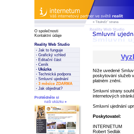
» Titulnďż˝ strana
O společnosti
Kontaktní údaje
Reality Web Studio
·
Jak to funguje
·
Grafický vzhled
Vyz
·
Editační část
·
Ceník
·
Ukázka
Níže uvedené Smluv
·
Technická podpora
poskytování služeb v
·
Smluvní ujednání
platném znění.
·
3 měsíce ZDARMA
·
Jak objednat?
Smluvní strany sou
internetových stránk
Prohlédněte si
naši ukázku
»
Smluvní ujednání upr
Poskytovatel:
INTERNETUM
Robert Sedlák