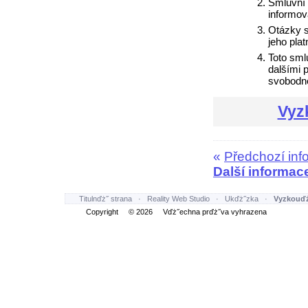
Smluvní 
informov
Otázky 
jeho pla
Toto sml
dalšími 
svobodné
Vyz
«
Předchozí inf
Další informac
Titulnďż˝ strana
·
Reality Web Studio
·
Ukďż˝zka
·
Vyzkouďż
Copyright © 2026 Vďż˝echna prďż˝va vyhrazena