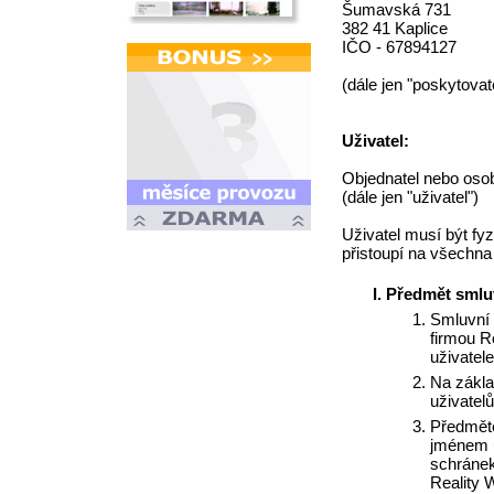
Šumavská 731
382 41 Kaplice
IČO - 67894127
(dále jen "poskytovat
Uživatel:
Objednatel nebo osob
(dále jen "uživatel")
Uživatel musí být fy
přistoupí na všechna
Předmět smlu
Smluvní 
firmou R
uživatele
Na zákla
uživatel
Předměte
jménem u
schránek
Reality W