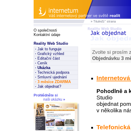
» Titulnďż˝ strana
O společnosti
Kontaktní údaje
Reality Web Studio
·
Jak to funguje
Zvolte si prosím 
·
Grafický vzhled
Objednávku 3 m
·
Editační část
·
Ceník
·
Ukázka
·
Technická podpora
Internetov
·
Smluvní ujednání
·
3 měsíce ZDARMA
·
Jak objednat?
Pohodlně a 
Prohlédněte si
Studio
naši ukázku
»
objednat pom
v několika ná
Telefonick