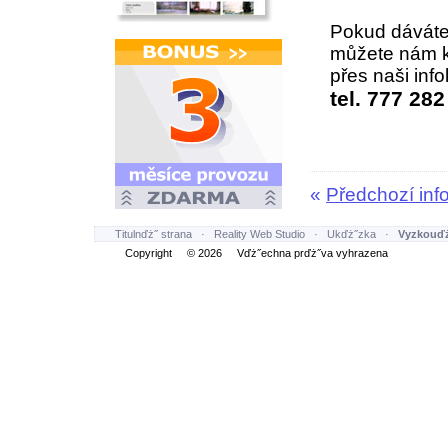
Pokud dáváte
můžete nám k
přes naši info
tel. 777 282
«
Předchozí inf
Titulnďż˝ strana
·
Reality Web Studio
·
Ukďż˝zka
·
Vyzkouďż
Copyright © 2026 Vďż˝echna prďż˝va vyhrazena