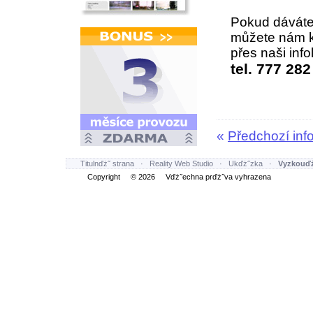
Pokud dáváte
můžete nám k
přes naši info
tel. 777 282
«
Předchozí inf
Titulnďż˝ strana
·
Reality Web Studio
·
Ukďż˝zka
·
Vyzkouďż
Copyright © 2026 Vďż˝echna prďż˝va vyhrazena