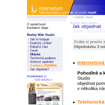
» Titulnďż˝ strana
O společnosti
Kontaktní údaje
Reality Web Studio
·
Jak to funguje
Zvolte si prosím 
·
Grafický vzhled
Objednávku 3 m
·
Editační část
·
Ceník
·
Ukázka
·
Technická podpora
Internetov
·
Smluvní ujednání
·
3 měsíce ZDARMA
·
Jak objednat?
Pohodlně a 
Prohlédněte si
Studio
naši ukázku
»
objednat pom
v několika ná
Telefonick