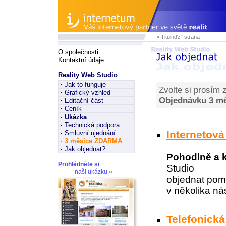
» Titulnďż˝ strana
O společnosti
Kontaktní údaje
Reality Web Studio
·
Jak to funguje
Zvolte si prosím 
·
Grafický vzhled
Objednávku 3 m
·
Editační část
·
Ceník
·
Ukázka
·
Technická podpora
Internetov
·
Smluvní ujednání
·
3 měsíce ZDARMA
·
Jak objednat?
Pohodlně a 
Prohlédněte si
Studio
naši ukázku
»
objednat pom
v několika ná
Telefonick