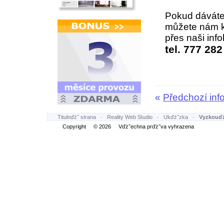
Pokud dáváte
můžete nám k
přes naši info
tel. 777 282
«
Předchozí inf
Titulnďż˝ strana
·
Reality Web Studio
·
Ukďż˝zka
·
Vyzkouďż
Copyright © 2026 Vďż˝echna prďż˝va vyhrazena