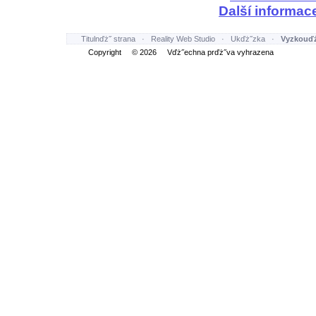
Další informac
Titulnďż˝ strana
·
Reality Web Studio
·
Ukďż˝zka
·
Vyzkouďż
Copyright © 2026 Vďż˝echna prďż˝va vyhrazena