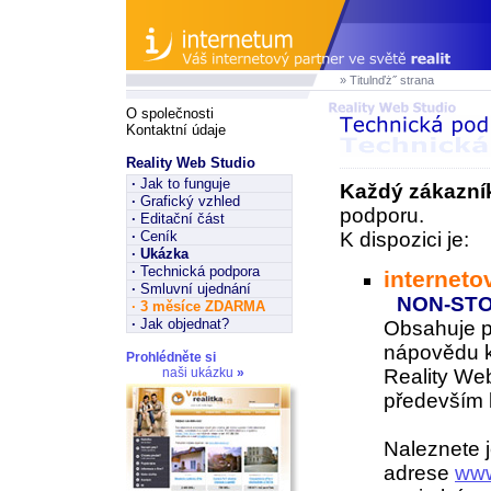
» Titulnďż˝ strana
O společnosti
Kontaktní údaje
Reality Web Studio
·
Jak to funguje
Každý zákazní
·
Grafický vzhled
podporu.
·
Editační část
·
Ceník
K dispozici je:
·
Ukázka
·
Technická podpora
interneto
·
Smluvní ujednání
NON-ST
·
3 měsíce ZDARMA
·
Jak objednat?
Obsahuje 
nápovědu k
Prohlédněte si
naši ukázku
»
Reality Web
především k
Naleznete j
adrese
www