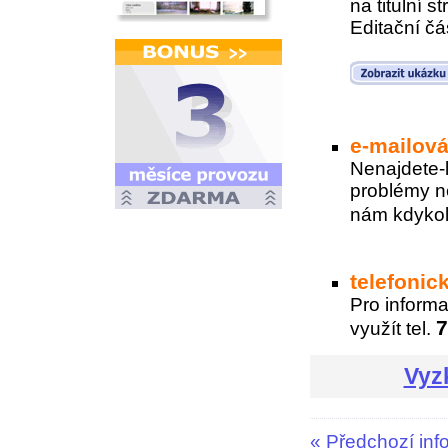
na titulní 
Editační čás
e-mailov
Nenajdete-l
problémy ne
nám kdykol
telefonic
Pro inform
7
využít tel.
Vyz
«
Předchozí inf