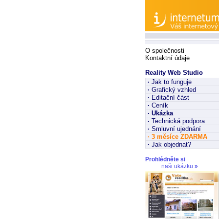
O společnosti
Kontaktní údaje
Reality Web Studio
·
Jak to funguje
·
Grafický vzhled
·
Editační část
·
Ceník
·
Ukázka
·
Technická podpora
·
Smluvní ujednání
·
3 měsíce ZDARMA
·
Jak objednat?
Prohlédněte si
naši ukázku
»