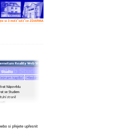
jte si 3 mďż˝sďż˝ce ZDARMA
ebo si přejete upřesnit