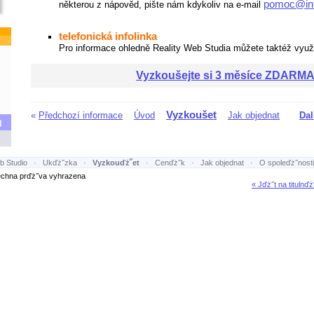
pomoc@int
některou z nápověd, pište nám kdykoliv na e-mail
telefonická infolinka
Pro informace ohledně Reality Web Studia můžete taktéž využí
Vyzkoušejte si 3 měsíce ZDARM
Vyzkoušet
«
Předchozí informace
Úvod
Jak objednat
Dal
b Studio
·
Ukďż˝zka
·
Vyzkouďż˝et
·
Cenďż˝k
·
Jak objednat
·
O spoleďż˝nosti
hna prďż˝va vyhrazena
« Jďż˝t na titulnďż