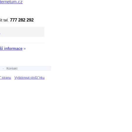
ernetum.cz
777 282 292
t tel.
A
ší informace
»
·
Kontakt
˝ stranu
Vytisknout strďż˝nku