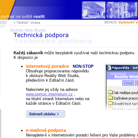
BONUS:
Vyzkouďż˝e
» Titulnďż˝ strana
Každý zákazník
může bezplatně využívat naši technickou podporu.
K dispozici je:
internetový poradce
NON-STOP
Obsahuje propracovanou nápovědu
k obsluze Reality Web Studia,
především k Editační části.
Naleznete jej vždy na adrese
www.pomoc.internetum.cz
,
na titulní straně Internetum nebo na
každé stránce v Editační části.
e-mailová podpora
Nenajdete-li v internetovém poradci řešení pro Vaše problémy n