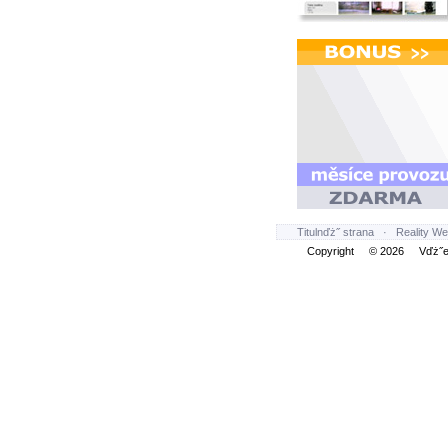
Titulnďż˝ strana
·
Reality We
Copyright © 2026 Vďż˝ec