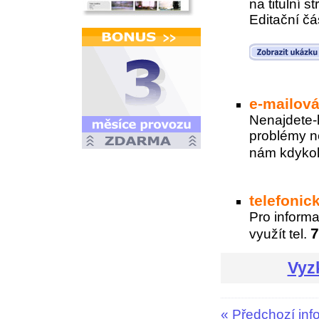
na titulní 
Editační čás
e-mailov
Nenajdete-l
problémy ne
nám kdykol
telefonic
Pro inform
7
využít tel.
Vyz
«
Předchozí inf