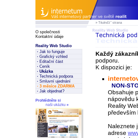
» Titulnďż˝ strana
O společnosti
Kontaktní údaje
Reality Web Studio
·
Jak to funguje
Každý zákazní
·
Grafický vzhled
podporu.
·
Editační část
·
Ceník
K dispozici je:
·
Ukázka
·
Technická podpora
interneto
·
Smluvní ujednání
NON-ST
·
3 měsíce ZDARMA
·
Jak objednat?
Obsahuje 
nápovědu k
Prohlédněte si
naši ukázku
»
Reality Web
především k
Naleznete j
adrese
www