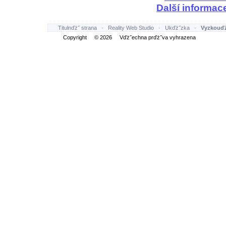
Další informac
Titulnďż˝ strana
·
Reality Web Studio
·
Ukďż˝zka
·
Vyzkouďż
Copyright © 2026 Vďż˝echna prďż˝va vyhrazena