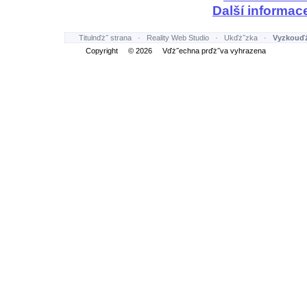
Další informac
Titulnďż˝ strana
·
Reality Web Studio
·
Ukďż˝zka
·
Vyzkouďż
Copyright © 2026 Vďż˝echna prďż˝va vyhrazena