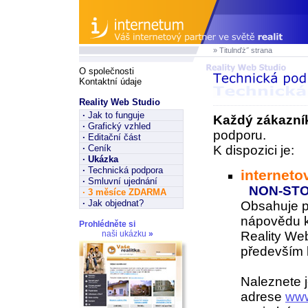
» Titulnďż˝ strana
O společnosti
Kontaktní údaje
Reality Web Studio
·
Jak to funguje
Každý zákazní
·
Grafický vzhled
podporu.
·
Editační část
·
Ceník
K dispozici je:
·
Ukázka
·
Technická podpora
interneto
·
Smluvní ujednání
NON-ST
·
3 měsíce ZDARMA
·
Jak objednat?
Obsahuje 
nápovědu k
Prohlédněte si
naši ukázku
»
Reality Web
především k
Naleznete j
adrese
www