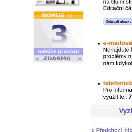
na titulní 
Editační čás
e-mailov
Nenajdete-l
problémy ne
nám kdykol
telefonic
Pro inform
7
využít tel.
Vyz
«
Předchozí inf