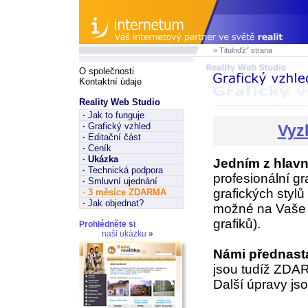
» Titulnďż˝ strana
O společnosti
Kontaktní údaje
Reality Web Studio
·
Jak to funguje
·
Grafický vzhled
Vyz
·
Editační část
·
Ceník
·
Ukázka
Jedním z hlavn
·
Technická podpora
profesionální gr
·
Smluvní ujednání
grafických styl
·
3 měsíce ZDARMA
·
Jak objednat?
možné na Vaše p
grafiků).
Prohlédněte si
naši ukázku
»
Námi přednast
jsou tudíž ZDA
Další úpravy jso