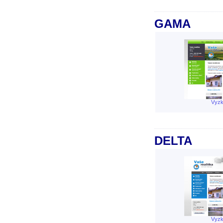
GAMA
Vyzk
DELTA
Vyzk