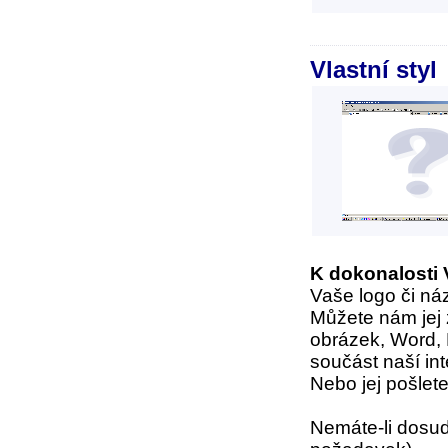
Vlastní styl
K dokonalosti 
Vaše logo či náz
Můžete nám jej z
obrázek, Word, 
součást naší in
Nebo jej pošlet
Nemáte-li dosud 