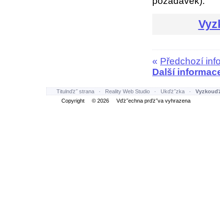
požadavek).
Vyz
«
Předchozí inf
Další informac
Titulnďż˝ strana
·
Reality Web Studio
·
Ukďż˝zka
·
Vyzkouďż
Copyright © 2026 Vďż˝echna prďż˝va vyhrazena