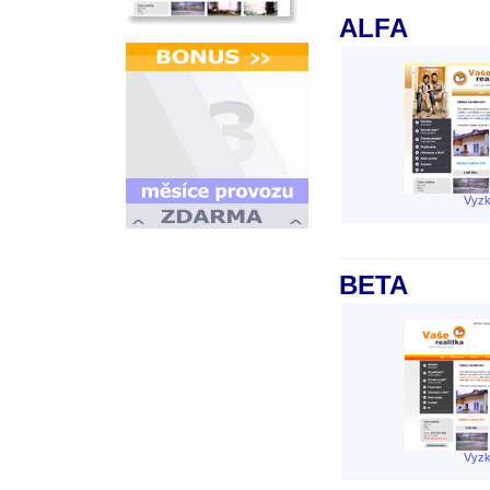
ALFA
Vyzk
BETA
Vyzk