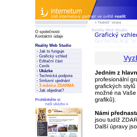
» Titulnďż˝ strana
O společnosti
Kontaktní údaje
Reality Web Studio
·
Jak to funguje
·
Grafický vzhled
Vyz
·
Editační část
·
Ceník
·
Ukázka
Jedním z hlavn
·
Technická podpora
profesionální gr
·
Smluvní ujednání
grafických styl
·
3 měsíce ZDARMA
·
Jak objednat?
možné na Vaše p
grafiků).
Prohlédněte si
naši ukázku
»
Námi přednast
jsou tudíž ZDA
Další úpravy jso