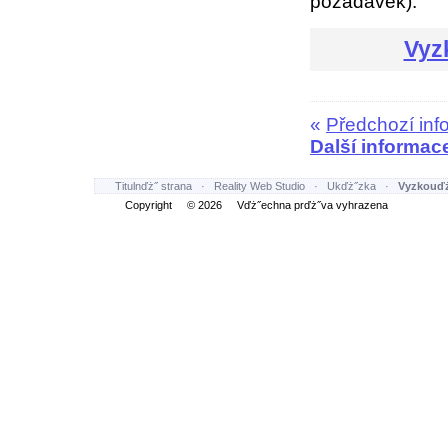
požadavek).
Vyz
«
Předchozí inf
Další informac
Titulnďż˝ strana
·
Reality Web Studio
·
Ukďż˝zka
·
Vyzkouďż
Copyright © 2026 Vďż˝echna prďż˝va vyhrazena