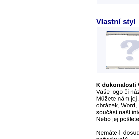
Vlastní styl
K dokonalosti 
Vaše logo či náz
Můžete nám jej z
obrázek, Word, 
součást naší in
Nebo jej pošlet
Nemáte-li dosud 