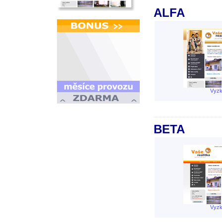
ALFA
Vyzk
BETA
Vyzk