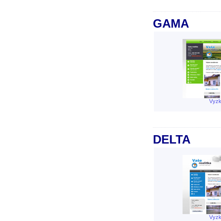
GAMA
Vyzk
DELTA
Vyzk