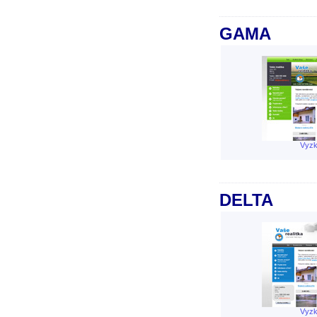
GAMA
Vyzk
DELTA
Vyzk