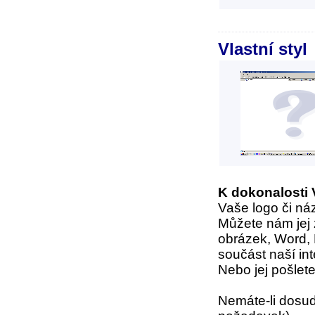
Vlastní styl
K dokonalosti 
Vaše logo či náz
Můžete nám jej z
obrázek, Word, 
součást naší in
Nebo jej pošlet
Nemáte-li dosud 