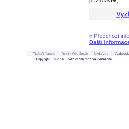
požadavek).
Vyz
«
Předchozí inf
Další informac
Titulnďż˝ strana
·
Reality Web Studio
·
Ukďż˝zka
·
Vyzkouďż
Copyright © 2026 Vďż˝echna prďż˝va vyhrazena