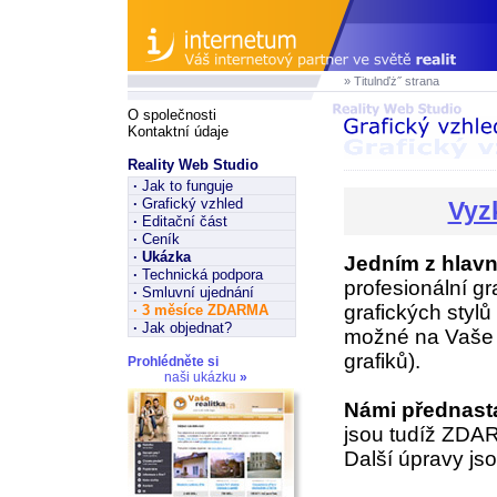
» Titulnďż˝ strana
O společnosti
Kontaktní údaje
Reality Web Studio
·
Jak to funguje
·
Grafický vzhled
Vyz
·
Editační část
·
Ceník
·
Ukázka
Jedním z hlavn
·
Technická podpora
profesionální gr
·
Smluvní ujednání
grafických styl
·
3 měsíce ZDARMA
·
Jak objednat?
možné na Vaše p
grafiků).
Prohlédněte si
naši ukázku
»
Námi přednast
jsou tudíž ZDA
Další úpravy jso