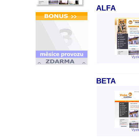
ALFA
Vyzk
BETA
Vyzk