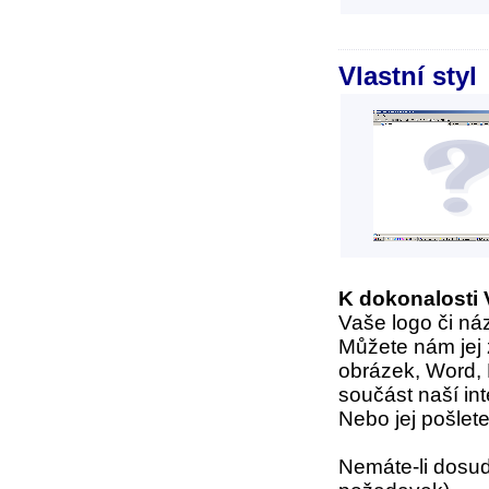
Vlastní styl
K dokonalosti 
Vaše logo či náz
Můžete nám jej z
obrázek, Word, 
součást naší in
Nebo jej pošlet
Nemáte-li dosud 