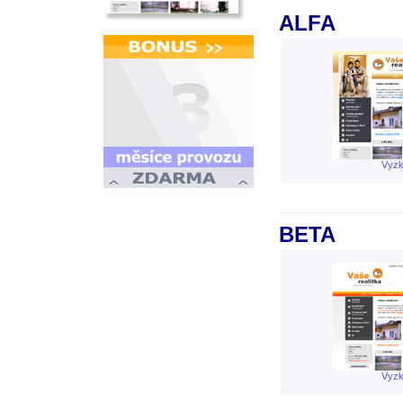
ALFA
Vyzk
BETA
Vyzk