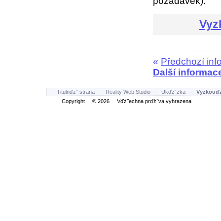
požadavek).
Vyz
«
Předchozí inf
Další informac
Titulnďż˝ strana
·
Reality Web Studio
·
Ukďż˝zka
·
Vyzkouďż
Copyright © 2026 Vďż˝echna prďż˝va vyhrazena