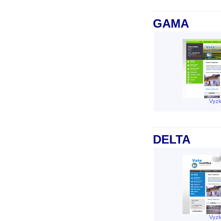
GAMA
Vyzk
DELTA
Vyzk