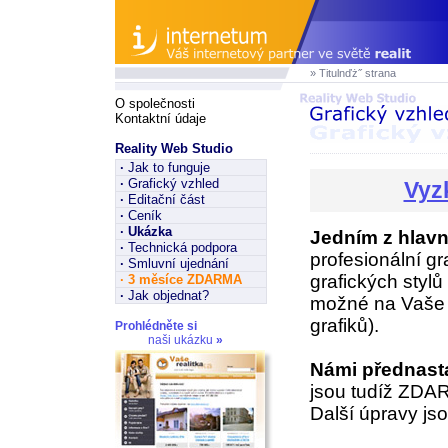
» Titulnďż˝ strana
O společnosti
Kontaktní údaje
Reality Web Studio
·
Jak to funguje
·
Grafický vzhled
Vyz
·
Editační část
·
Ceník
·
Ukázka
Jedním z hlavn
·
Technická podpora
profesionální gr
·
Smluvní ujednání
grafických styl
·
3 měsíce ZDARMA
·
Jak objednat?
možné na Vaše p
grafiků).
Prohlédněte si
naši ukázku
»
Námi přednast
jsou tudíž ZDA
Další úpravy jso