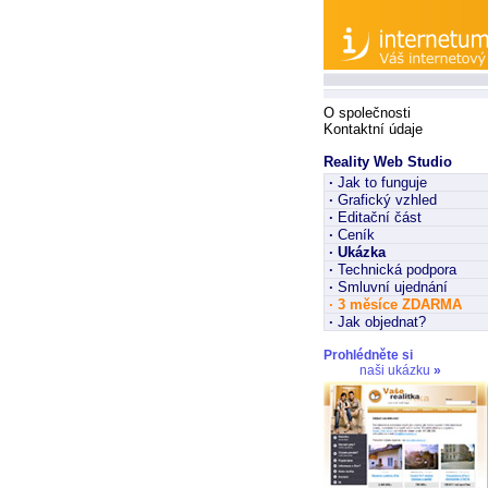
O společnosti
Kontaktní údaje
Reality Web Studio
·
Jak to funguje
·
Grafický vzhled
·
Editační část
·
Ceník
·
Ukázka
·
Technická podpora
·
Smluvní ujednání
·
3 měsíce ZDARMA
·
Jak objednat?
Prohlédněte si
naši ukázku
»