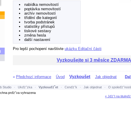
nabídka nemovitostí
poptávka nemovitostí
archív nemovitostí
třídění dle kategorií
tvorba podstránek
statistiky přístupů
tiskové sestavy
změna hesla
další nastavení
Pro lepší pochopení navštivte
ukázku Editační části
Vyzkoušejte si 3 měsíce ZDARM
Vyzkoušet
«
Předchozí informace
Úvod
Jak objednat
Dal
b Studio
·
Ukďż˝zka
·
Vyzkouďż˝et
·
Cenďż˝k
·
Jak objednat
·
O spoleďż˝nosti
hna prďż˝va vyhrazena
« Jďż˝t na titulnďż