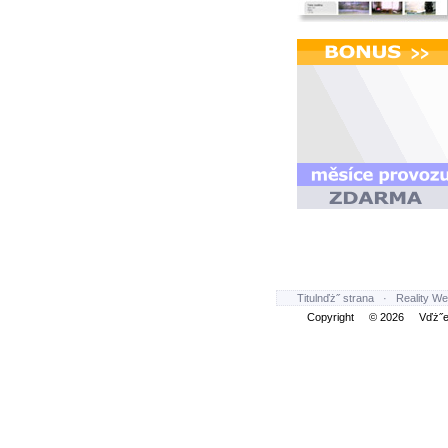
Titulnďż˝ strana
·
Reality We
Copyright © 2026 Vďż˝ec