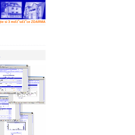
jte si 3 mďż˝sďż˝ce ZDARMA
A