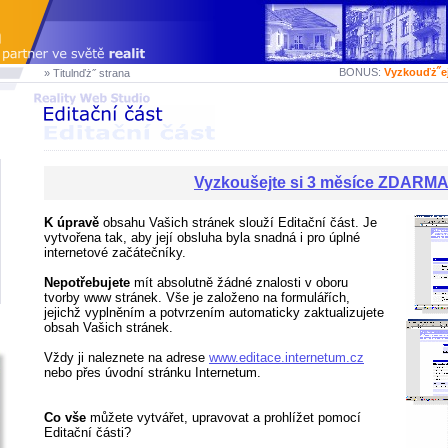
BONUS:
Vyzkouďż˝e
» Titulnďż˝ strana
Vyzkoušejte si 3 měsíce ZDARM
K úpravě
obsahu Vašich stránek slouží Editační část. Je
vytvořena tak, aby její obsluha byla snadná i pro úplné
internetové začátečníky.
Nepotřebujete
mít absolutně žádné znalosti v oboru
tvorby www stránek. Vše je založeno na formulářích,
jejichž vyplněním a potvrzením automaticky zaktualizujete
obsah Vašich stránek.
Vždy ji naleznete na adrese
www.editace.internetum.cz
nebo přes úvodní stránku Internetum.
Co vše
můžete vytvářet, upravovat a prohlížet pomocí
Editační části?