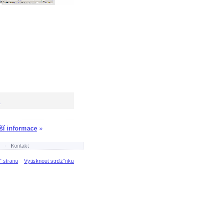
A
ší informace
»
·
Kontakt
˝ stranu
Vytisknout strďż˝nku