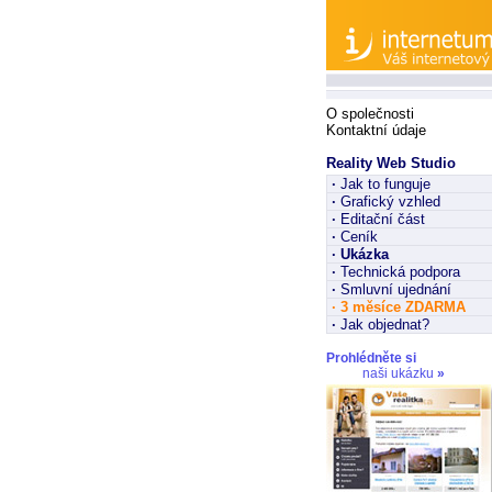
O společnosti
Kontaktní údaje
Reality Web Studio
·
Jak to funguje
·
Grafický vzhled
·
Editační část
·
Ceník
·
Ukázka
·
Technická podpora
·
Smluvní ujednání
·
3 měsíce ZDARMA
·
Jak objednat?
Prohlédněte si
naši ukázku
»