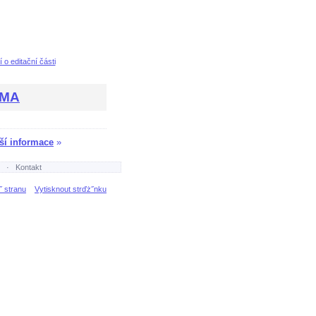
 o editační části
RMA
ší informace
»
·
Kontakt
˝ stranu
Vytisknout strďż˝nku