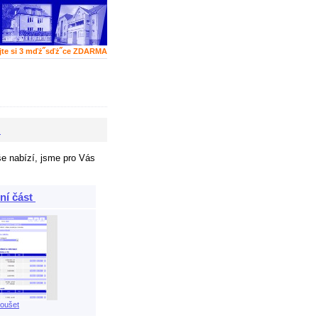
jte si 3 mďż˝sďż˝ce ZDARMA
A
še nabízí, jsme pro Vás
ní část
oušet