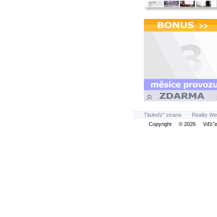
Titulnďż˝ strana
·
Reality We
Copyright © 2026 Vďż˝ec