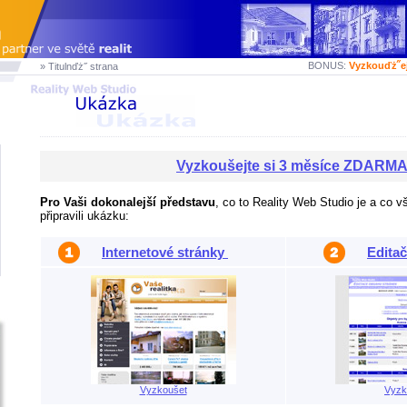
BONUS:
Vyzkouďż˝e
» Titulnďż˝ strana
Vyzkoušejte si 3 měsíce ZDARM
Pro Vaši dokonalejší představu
, co to Reality Web Studio je a co v
připravili ukázku:
Internetové stránky
Editač
Vyzkoušet
Vyzk