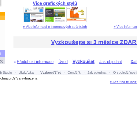
Více grafických stylů
»
Více informací o internetových stránkách
»
Více informací
Vyzkoušejte si 3 měsíce ZDA
Vyzkoušet
«
Předchozí informace
Úvod
Jak objednat
Dal
b Studio
·
Ukďż˝zka
·
Vyzkouďż˝et
·
Cenďż˝k
·
Jak objednat
·
O spoleďż˝nosti
hna prďż˝va vyhrazena
« Jďż˝t na titulnďż