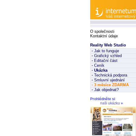
O společnosti
Kontaktní údaje
Reality Web Studio
·
Jak to funguje
·
Grafický vzhled
·
Editační část
·
Ceník
·
Ukázka
·
Technická podpora
·
Smluvní ujednání
·
3 měsíce ZDARMA
·
Jak objednat?
Prohlédněte si
naši ukázku
»