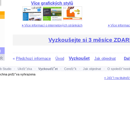
Více grafických stylů
»
Více informací o internetových stránkách
»
Více informací
Vyzkoušejte si 3 měsíce ZDA
Vyzkoušet
«
Předchozí informace
Úvod
Jak objednat
Dal
b Studio
·
Ukďż˝zka
·
Vyzkouďż˝et
·
Cenďż˝k
·
Jak objednat
·
O spoleďż˝nosti
hna prďż˝va vyhrazena
« Jďż˝t na titulnďż