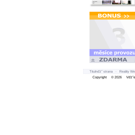
Titulnďż˝ strana
·
Reality We
Copyright © 2026 Vďż˝ec