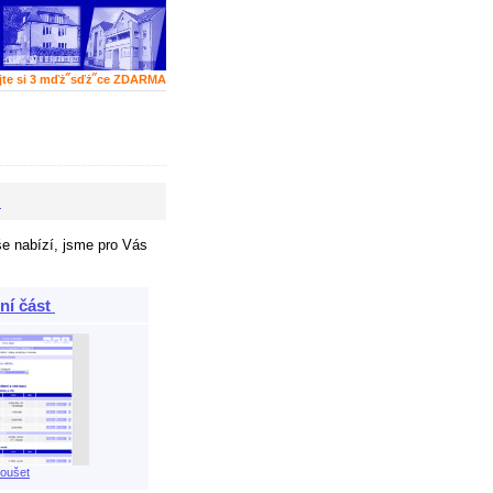
jte si 3 mďż˝sďż˝ce ZDARMA
A
še nabízí, jsme pro Vás
ní část
oušet