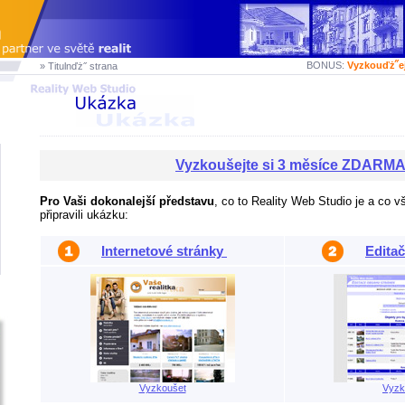
BONUS:
Vyzkouďż˝e
» Titulnďż˝ strana
Vyzkoušejte si 3 měsíce ZDARM
Pro Vaši dokonalejší představu
, co to Reality Web Studio je a co v
připravili ukázku:
Internetové stránky
Editač
Vyzkoušet
Vyzk