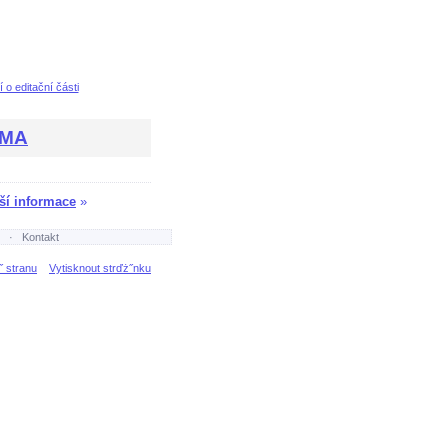
 o editační části
RMA
ší informace
»
·
Kontakt
˝ stranu
Vytisknout strďż˝nku