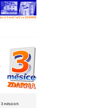
jte si 3 mďż˝sďż˝ce ZDARMA
o
o 3 měsících