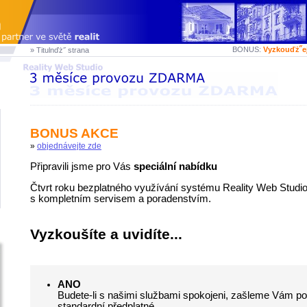
BONUS:
Vyzkouďż˝e
» Titulnďż˝ strana
BONUS AKCE
»
objednávejte zde
Připravili jsme pro Vás
speciální nabídku
Čtvrt roku bezplatného využívání systému Reality Web Studi
s kompletním servisem a poradenstvím.
Vyzkoušíte a uvidíte...
ANO
Budete-li s našimi službami spokojeni, zašleme Vám p
standardní předplatné.