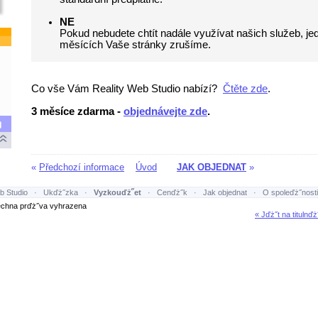
NE
Pokud nebudete chtít nadále využívat našich služeb, j
měsících Vaše stránky zrušíme.
Co vše Vám Reality Web Studio nabízí?
Čtěte zde
.
3 měsíce zdarma -
objednávejte zde
.
«
Předchozí informace
Úvod
JAK OBJEDNAT
»
b Studio
·
Ukďż˝zka
·
Vyzkouďż˝et
·
Cenďż˝k
·
Jak objednat
·
O spoleďż˝nosti
hna prďż˝va vyhrazena
« Jďż˝t na titulnďż