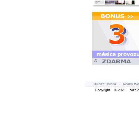
Titulnďż˝ strana
·
Reality We
Copyright © 2026 Vďż˝ec