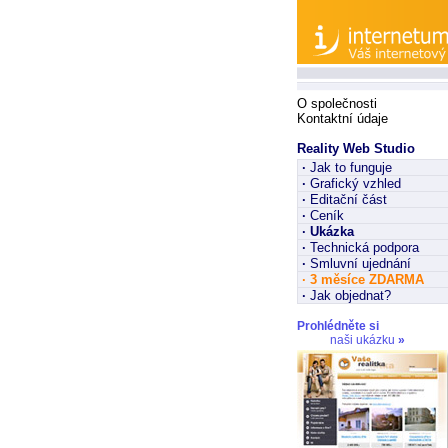
O společnosti
Kontaktní údaje
Reality Web Studio
·
Jak to funguje
·
Grafický vzhled
·
Editační část
·
Ceník
·
Ukázka
·
Technická podpora
·
Smluvní ujednání
·
3 měsíce ZDARMA
·
Jak objednat?
Prohlédněte si
naši ukázku
»