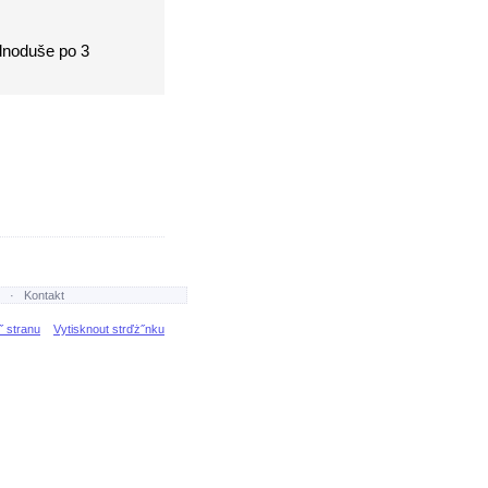
ednoduše po 3
·
Kontakt
˝ stranu
Vytisknout strďż˝nku