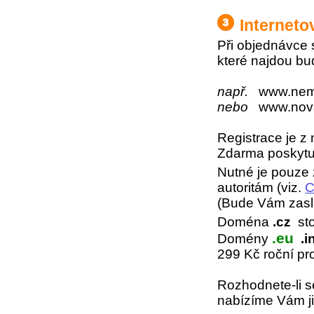
Interneto
Při objednávce s
které najdou bu
např.
www.nemov
nebo
www.novak
Registrace je z
Zdarma poskytu
Nutné je pouze z
autoritám (viz.
C
(Bude Vám zaslá
Doména
.cz
sto
.eu
Domény
.in
299 Kč roční pr
Rozhodnete-li 
nabízíme Vám 