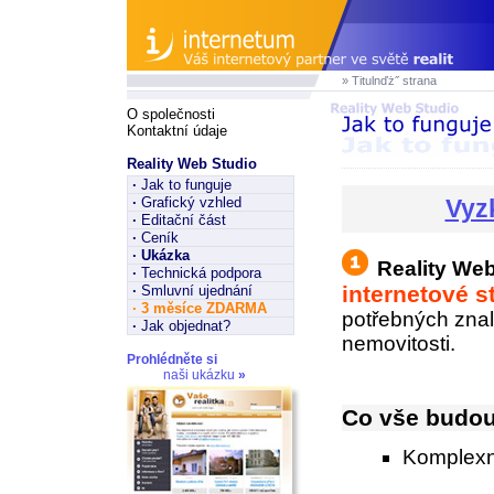
» Titulnďż˝ strana
O společnosti
Kontaktní údaje
Reality Web Studio
·
Jak to funguje
·
Grafický vzhled
Vyz
·
Editační část
·
Ceník
·
Ukázka
Reality We
·
Technická podpora
internetové s
·
Smluvní ujednání
·
3 měsíce ZDARMA
potřebných zna
·
Jak objednat?
nemovitosti.
Prohlédněte si
naši ukázku
»
Co vše budou
Komplexní