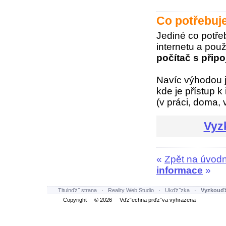
Co potřebuj
Jediné co potře
internetu a pou
počítač s připo
Navíc výhodou j
kde je přístup k 
(v práci, doma, 
Vyz
«
Zpět na úvodn
informace
»
Titulnďż˝ strana
·
Reality Web Studio
·
Ukďż˝zka
·
Vyzkouďż
Copyright © 2026 Vďż˝echna prďż˝va vyhrazena