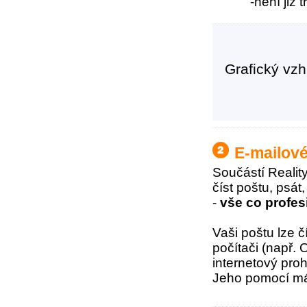
-není již
Grafický vzh
E-mailov
Součástí Realit
číst poštu, psát
-
vše co profes
Vaši poštu lze 
počítači (např.
internetový pro
Jeho pomocí mát