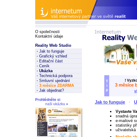
O společnosti
Kontaktní údaje
Reality Web Studio
·
Jak to funguje
·
Grafický vzhled
·
Editační část
·
Ceník
·
Ukázka
·
Technická podpora
·
Smluvní ujednání
! Vyzk
T
3 měsíce 
·
3 měsíce ZDARMA
i
p
·
Jak objednat?
v
Prohlédněte si
Jak to funguje
·
U
naši ukázku
»
Vystavte Va
snadná úpra
e-mailové s
statistiky p
uživatelská 
Neplaťte z