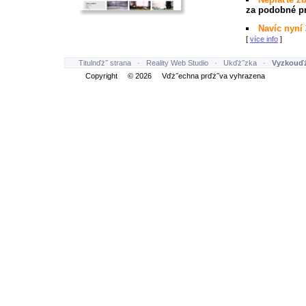
za podobné pr
Navíc nyní
[
více info
]
Titulnďż˝ strana
·
Reality Web Studio
·
Ukďż˝zka
·
Vyzkouďż
Copyright © 2026 Vďż˝echna prďż˝va vyhrazena