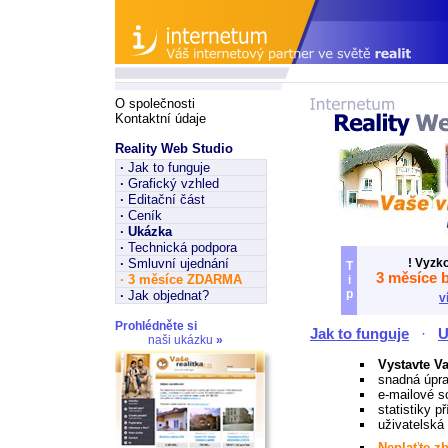
O společnosti
Kontaktní údaje
Reality Web Studio
·
Jak to funguje
·
Grafický vzhled
·
Editační část
·
Ceník
·
Ukázka
·
Technická podpora
·
Smluvní ujednání
! Vyzk
T
3 měsíce 
·
3 měsíce ZDARMA
i
p
·
Jak objednat?
v
Prohlédněte si
Jak to funguje
·
U
naši ukázku
»
Vystavte Va
snadná úpra
e-mailové s
statistiky p
uživatelská 
Neplaťte z