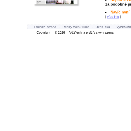
za podobné pr
Navíc nyní
[
více info
]
Titulnďż˝ strana
·
Reality Web Studio
·
Ukďż˝zka
·
Vyzkouďż
Copyright © 2026 Vďż˝echna prďż˝va vyhrazena