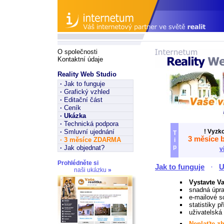
O společnosti
Kontaktní údaje
Reality Web Studio
·
Jak to funguje
·
Grafický vzhled
·
Editační část
·
Ceník
·
Ukázka
·
Technická podpora
·
Smluvní ujednání
! Vyzk
T
3 měsíce 
·
3 měsíce ZDARMA
i
p
·
Jak objednat?
v
Prohlédněte si
Jak to funguje
·
U
naši ukázku
»
Vystavte Va
snadná úpra
e-mailové s
statistiky p
uživatelská 
Neplaťte z