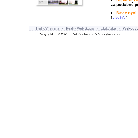
za podobné pr
Navíc nyní
[
více info
]
Titulnďż˝ strana
·
Reality Web Studio
·
Ukďż˝zka
·
Vyzkouďż
Copyright © 2026 Vďż˝echna prďż˝va vyhrazena