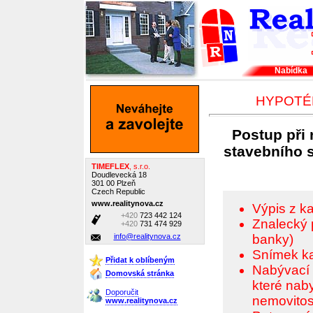
Nabídka
HYPOTÉK
Postup při 
stavebního 
TIMEFLEX
, s.r.o.
Doudlevecká 18
301 00 Plzeň
Czech Republic
www.realitynova.cz
Výpis z ka
+420
723 442 124
Znalecký
+420
731 474 929
info@realitynova.cz
banky)
Snímek ka
Přidat k oblíbeným
Nabývací t
Domovská stránka
které naby
Doporučit
nemovitost
www.realitynova.cz