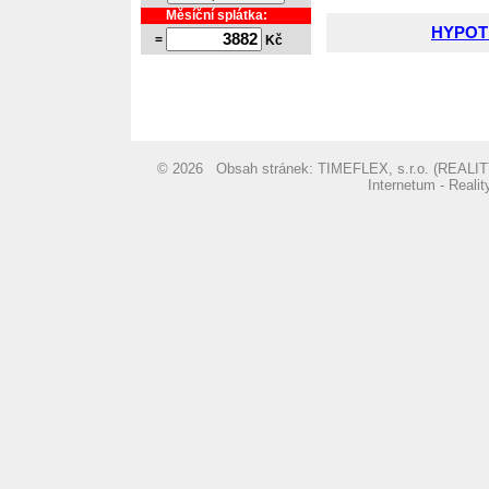
Měsíční splátka:
HYPOT
=
Kč
© 2026 Obsah stránek: TIMEFLEX, s.r.o. (REA
Internetum - Reali