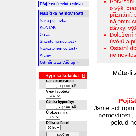
Potvrzení 
Přejít
na úvodní stránku
o výši pr
Nabídka nemovitostí
přiznání,
Naše poptávka
nájemní sm
dávky, vý
KONTAKT
Doložení 
O nás
úvěrů a pů
Sháníte nemovitost?
Ostatní do
Nabízíte nemovitost?
nemovitost
Archív
Odměna za Váš tip »
Máte-li
Hypokalkulačka
Cena nemovitosti:
Kč
.
.
Výše hypotéky:
Pojiš
Částka hypotéky:
Jsme schopni i
Kč
.
.
Úroková míra:
nemovitosti, 
pokud ho 
Délka splácení:
spočítat