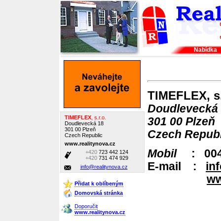
Nabídka
TIMEFLEX, s.
Doudlevecká
TIMEFLEX
, s.r.o.
301 00 Plzeň
Doudlevecká 18
301 00 Plzeň
Czech Republ
Czech Republic
www.realitynova.cz
Mobil
: 0042
+420
723 442 124
+420
731 474 929
E-mail :
in
info@realitynova.cz
ww
Přidat k oblíbeným
Domovská stránka
Doporučit
www.realitynova.cz