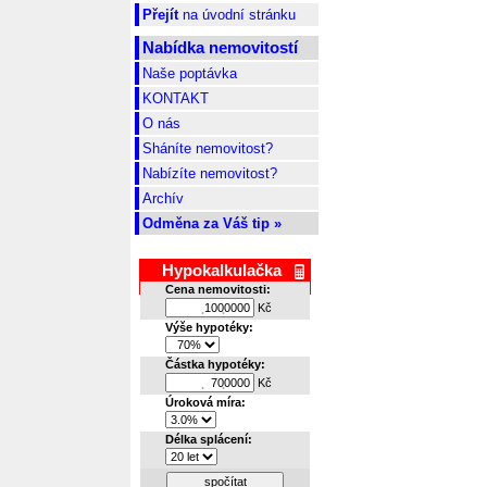
Přejít
na úvodní stránku
Nabídka nemovitostí
Naše poptávka
KONTAKT
O nás
Sháníte nemovitost?
Nabízíte nemovitost?
Archív
Odměna za Váš tip »
Hypokalkulačka
Cena nemovitosti:
Kč
.
.
Výše hypotéky:
Částka hypotéky:
Kč
.
.
Úroková míra:
Délka splácení:
spočítat