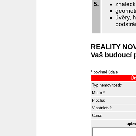
5.
znalec
geometr
úvěry, h
podstr
REALITY NOVA
Vaš budoucí p
* povinné údaje
Úd
Typ nemovitosti:*
Místo:*
Plocha:
Vlastnictví:
Cena:
Upřes