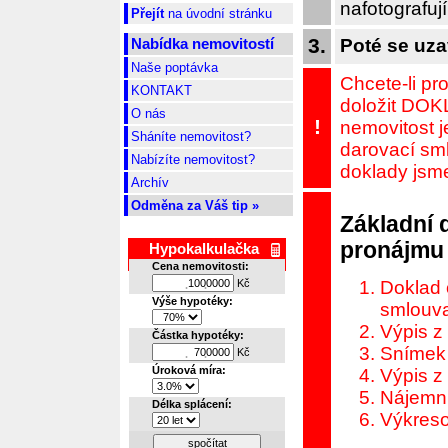
nafotografují
Přejít
na úvodní stránku
3.
Poté se uza
Nabídka nemovitostí
Naše poptávka
Chcete-li pr
KONTAKT
doložit DOK
O nás
!
nemovitost j
Sháníte nemovitost?
darovací sml
Nabízíte nemovitost?
doklady jsme 
Archív
Odměna za Váš tip »
Základní 
pronájmu 
Hypokalkulačka
Cena nemovitosti:
Kč
Doklad 
.
.
Výše hypotéky:
smlouva
Výpis z
Částka hypotéky:
Snímek 
Kč
.
.
Úroková míra:
Výpis z
Nájemn
Délka splácení:
Výkres
spočítat