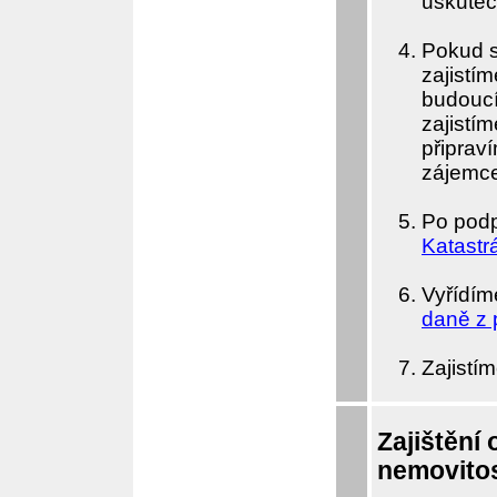
uskuteč
Pokud s
zajistí
budoucí
zajistí
připrav
zájemc
Po podp
Katastrá
Vyřídím
daně z 
Zajistí
Zajištění 
nemovitos