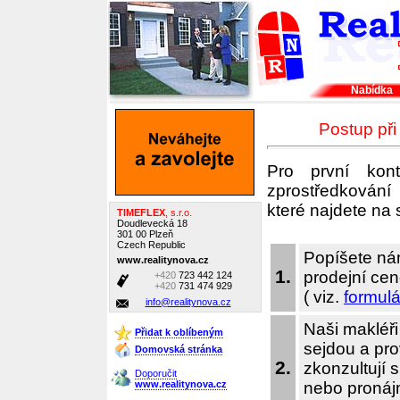
Nabídka
Postup při
Pro první kont
zprostředkování
které najdete na
TIMEFLEX
, s.r.o.
Doudlevecká 18
301 00 Plzeň
Czech Republic
Popíšete ná
www.realitynova.cz
1.
prodejní cen
+420
723 442 124
+420
731 474 929
( viz.
formulá
info@realitynova.cz
Naši makléři
Přidat k oblíbeným
sejdou a pro
Domovská stránka
2.
zkonzultují 
Doporučit
www.realitynova.cz
nebo pronájm