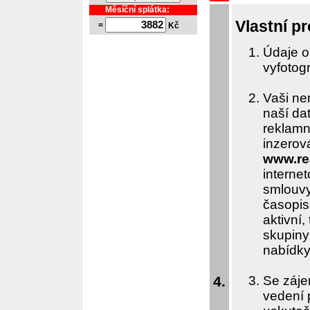
Měsíční splátka:
Vlastní p
=
Kč
Údaje o
vyfotog
Vaši ne
naší da
reklamn
inzerov
www.re
internet
smlouvy
časopis
aktivní
skupiny
nabídky
4.
Se záje
vedení 