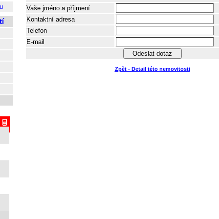
u
Vaše jméno a příjmení
Kontaktní adresa
í
Telefon
E-mail
Zpět - Detail této nemovitosti