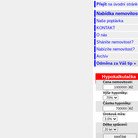
Přejít
na úvodní stránk
Nabídka nemovitost
Naše poptávka
KONTAKT
O nás
Sháníte nemovitost?
Nabízíte nemovitost?
Archív
Odměna za Váš tip »
Hypokalkulačka
Cena nemovitosti:
Kč
.
.
Výše hypotéky:
Částka hypotéky:
Kč
.
.
Úroková míra:
Délka splácení:
spočítat