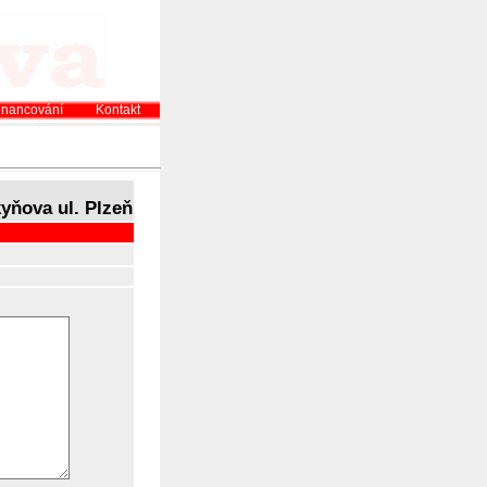
inancování
Kontakt
yňova ul. Plzeň