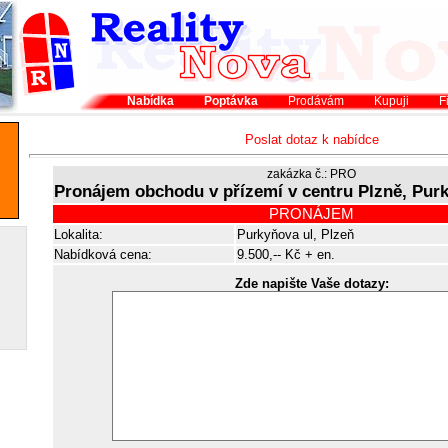
Nabídka
Poptávka
Prodávám
Kupuji
F
Poslat dotaz k nabídce
zakázka č.: PRO
Pronájem obchodu v přízemí v centru Plzně, Purk
PRONÁJEM
Lokalita:
Purkyňova ul, Plzeň
Nabídková cena:
9.500,-- Kč + en.
Zde napište Vaše dotazy: