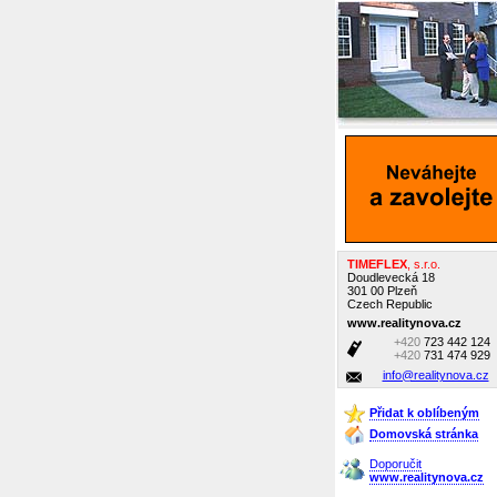
TIMEFLEX
, s.r.o.
Doudlevecká 18
301 00 Plzeň
Czech Republic
www.realitynova.cz
+420
723 442 124
+420
731 474 929
info@realitynova.cz
Přidat k oblíbeným
Domovská stránka
Doporučit
www.realitynova.cz