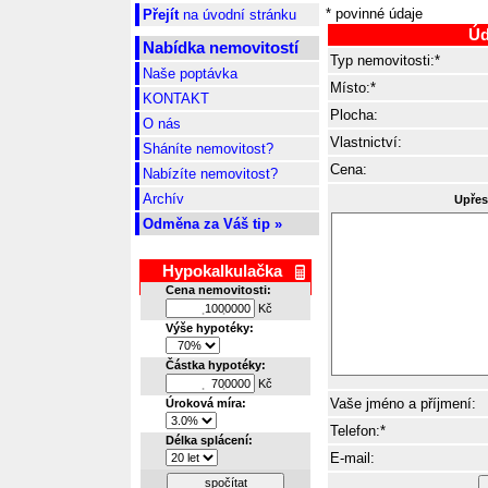
* povinné údaje
Přejít
na úvodní stránku
Úd
Nabídka nemovitostí
Typ nemovitosti:*
Naše poptávka
Místo:*
KONTAKT
Plocha:
O nás
Vlastnictví:
Sháníte nemovitost?
Cena:
Nabízíte nemovitost?
Archív
Upřes
Odměna za Váš tip »
Hypokalkulačka
Cena nemovitosti:
Kč
.
.
Výše hypotéky:
Částka hypotéky:
Kč
.
.
Vaše jméno a příjmení:
Úroková míra:
Telefon:*
Délka splácení:
E-mail:
spočítat