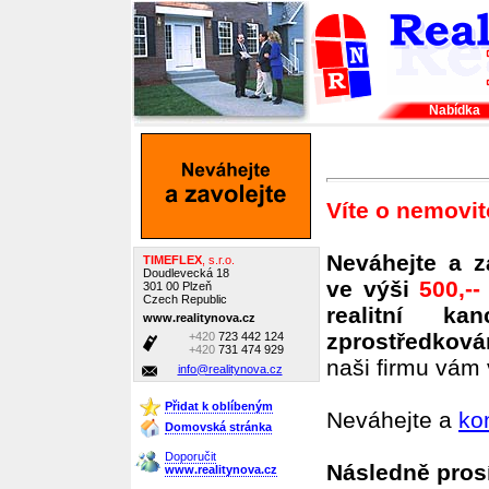
Nabídka
Víte o nemovit
Neváhejte a 
TIMEFLEX
, s.r.o.
Doudlevecká 18
ve výši
500,--
301 00 Plzeň
Czech Republic
realitní k
www.realitynova.cz
zprostředková
+420
723 442 124
+420
731 474 929
naši firmu vá
info@realitynova.cz
Přidat k oblíbeným
Neváhejte a
ko
Domovská stránka
Doporučit
Následně prosí
www.realitynova.cz