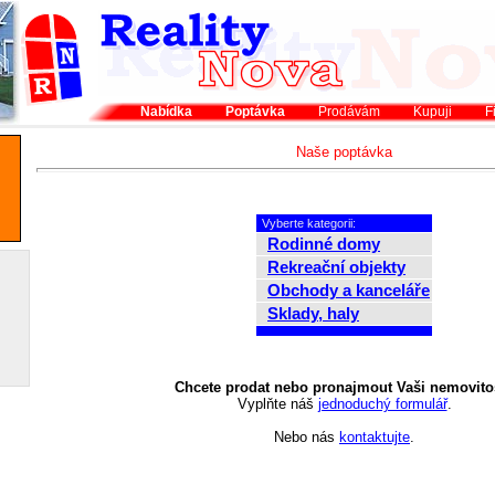
Nabídka
Poptávka
Prodávám
Kupuji
F
Naše poptávka
Vyberte kategorii:
Rodinné domy
Rekreační objekty
Obchody a kanceláře
Sklady, haly
Chcete prodat nebo pronajmout Vaši nemovito
Vyplňte náš
jednoduchý formulář
.
Nebo nás
kontaktujte
.