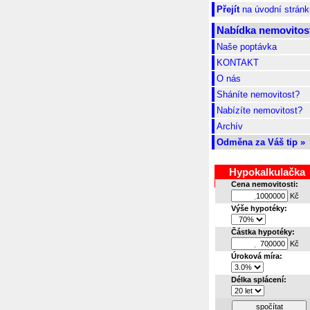
Přejít
na úvodní stránk
Nabídka nemovitost
Naše poptávka
KONTAKT
O nás
Sháníte nemovitost?
Nabízíte nemovitost?
Archív
Odměna za Váš tip »
Hypokalkulačka
Cena nemovitosti:
Kč
.
.
Výše hypotéky:
Částka hypotéky:
Kč
.
.
Úroková míra:
Délka splácení:
spočítat