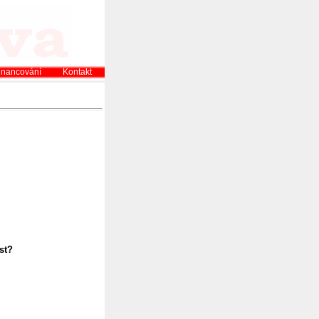
inancování
Kontakt
st?