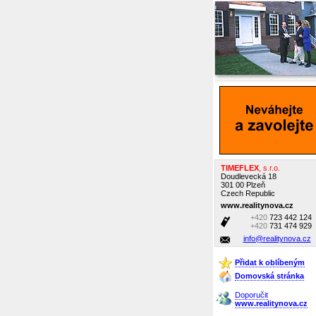
TIMEFLEX
, s.r.o.
Doudlevecká 18
301 00 Plzeň
Czech Republic
www.realitynova.cz
+420
723 442 124
+420
731 474 929
info@realitynova.cz
Přidat k oblíbeným
Domovská stránka
Doporučit
www.realitynova.cz