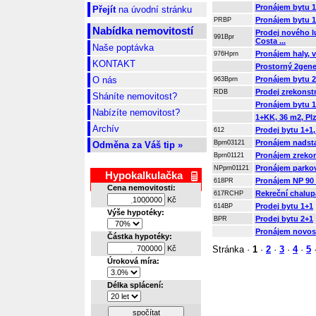
Pronájem bytu 1
Přejít
na úvodní stránku
Pronájem bytu 1
PRBP
Nabídka nemovitostí
Prodej nového l
991Bpr
Costa ...
Naše poptávka
Pronájem haly, 
976Hprn
KONTAKT
Prostorný 2gen
O nás
Pronájem bytu 2
963Bprn
Prodej zrekonst
RDB
Sháníte nemovitost?
Pronájem bytu 1
Nabízíte nemovitost?
1+KK, 36 m2, Pl
Archív
Prodej bytu 1+1
612
Pronájem nadsta
Bprn03121
Odměna za Váš tip »
Pronájem zrekon
Bprn01121
Pronájem parkov
NPprn01121
Hypokalkulačka
Pronájem NP 90 
618PR
Cena nemovitosti:
Rekreční chalup
617RCHP
Kč
.
.
Prodej bytu 1+1
614BP
Výše hypotéky:
Prodej bytu 2+1
BPR
Pronájem novost
Částka hypotéky:
Kč
Stránka ·
1
·
2
·
3
·
4
·
5
.
.
Úroková míra:
Délka splácení:
spočítat