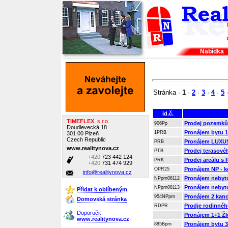
Nabídka
Stránka ·
1
·
2
·
3
·
4
·
5
id.č.
TIMEFLEX
, s.r.o.
Prodej pozemků 
906Pp
Doudlevecká 18
Pronájem bytu 1 
1PRB
301 00 Plzeň
Czech Republic
Pronájem LUXU
PRB
www.realitynova.cz
Prodej terasové
PTB
+420
723 442 124
Prodej areálu s
PRK
+420
731 474 929
Pronájem NP - ko
OPR25
info@realitynova.cz
Pronájem nebyto
NPprn08112
Pronájem nebyto
NPprn08113
Přidat k oblíbeným
Pronájem 2 kance
954NPprn
Domovská stránka
Prodje rodinné
RDPR
Doporučit
Pronájem 1+1 Žlu
www.realitynova.cz
Pronájem bytu 3+
885Bprn