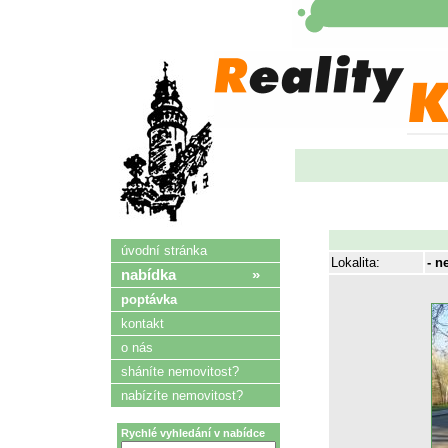
úvodní stránka
Lokalita:
- n
nabídka »
poptávka
kontakt
o nás
sháníte nemovitost?
nabízíte nemovitost?
Rychlé vyhledání v nabídce