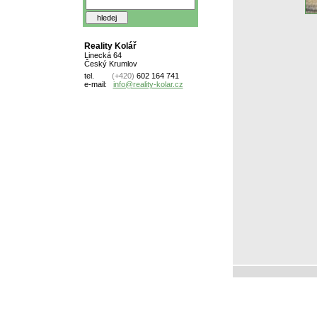
Reality Kolář
Linecká 64
Český Krumlov
tel.
(+420)
602 164 741
e-mail:
info@reality-kolar.cz